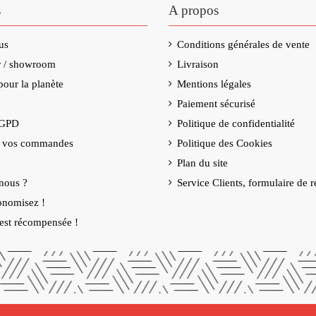
s
A propos
us
Conditions générales de vente
er / showroom
Livraison
our la planète
Mentions légales
Paiement sécurisé
RGPD
Politique de confidentialité
e vos commandes
Politique des Cookies
Plan du site
nous ?
Service Clients, formulaire de r
onomisez !
é est récompensée !