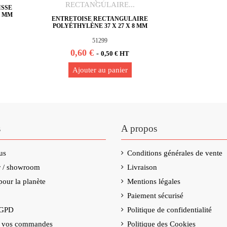
ISSE
5 MM
ENTRETOISE RECTANGULAIRE
POLYÉTHYLÈNE 37 X 27 X 8 MM
51299
0,60 €
-
0,50 € HT
Ajouter au panier
s
A propos
us
Conditions générales de vente
er / showroom
Livraison
our la planète
Mentions légales
Paiement sécurisé
RGPD
Politique de confidentialité
e vos commandes
Politique des Cookies