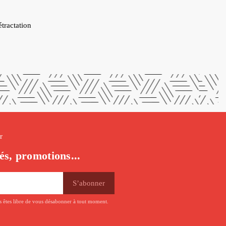
étractation
r
és, promotions...
us êtes libre de vous désabonner à tout moment.