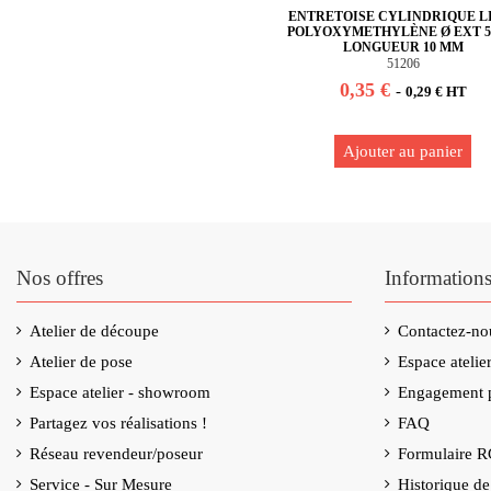
ENTRETOISE CYLINDRIQUE L
POLYOXYMETHYLÈNE Ø EXT 
LONGUEUR 10 MM
51206
0,35 €
-
0,29 € HT
Ajouter au panier
Nos offres
Information
Atelier de découpe
Contactez-no
Atelier de pose
Espace ateli
Espace atelier - showroom
Engagement p
Partagez vos réalisations !
FAQ
Réseau revendeur/poseur
Formulaire 
Service - Sur Mesure
Historique d