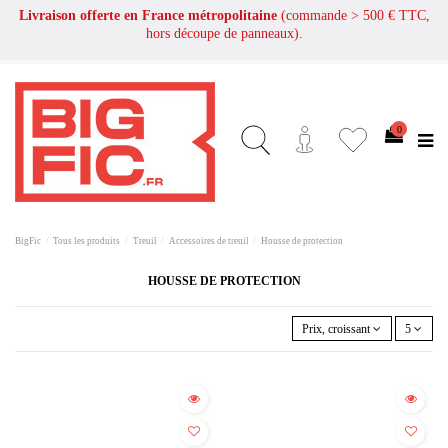
Livraison offerte en France métropolitaine
(commande > 500 € TTC,
hors découpe de panneaux).
0
BigFic
Tous les produits
Treuil
Accessoires de treuil
Housse de protection
HOUSSE DE PROTECTION
Prix, croissant
5