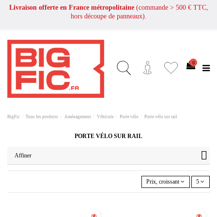
Livraison offerte en France métropolitaine
(commande > 500 € TTC,
hors découpe de panneaux).
0
BigFic
Tous les produits
Aménagement
Véhicule
Porte vélo
Porte vélo sur rail
PORTE VÉLO SUR RAIL
Affiner
Prix, croissant
5