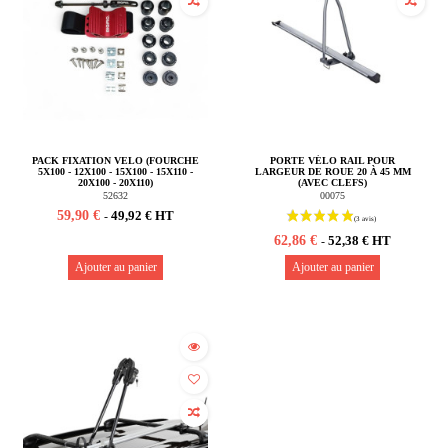
PACK FIXATION VELO (FOURCHE
PORTE VÉLO RAIL POUR
5X100 - 12X100 - 15X100 - 15X110 -
LARGEUR DE ROUE 20 À 45 MM
20X100 - 20X110)
(AVEC CLEFS)
52632
00075
59,90 €
49,92 € HT
-
62,86 €
52,38 € HT
-
Ajouter au panier
Ajouter au panier