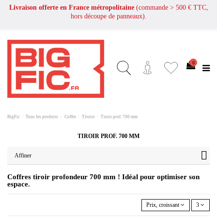
Livraison offerte en France métropolitaine
(commande > 500 € TTC,
hors découpe de panneaux).
0
BigFic
Tous les produits
Coffre
Tiroirs
Tiroir prof. 700 mm
TIROIR PROF. 700 MM
Affiner
Coffres tiroir profondeur 700 mm ! Idéal pour optimiser son
espace.
Prix, croissant
3