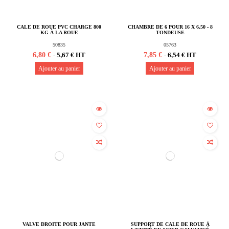
CALE DE ROUE PVC CHARGE 800
CHAMBRE DE 6 POUR 16 X 6,50 - 8
KG À LA ROUE
TONDEUSE
50835
05763
6,80 €
7,85 €
5,67 € HT
6,54 € HT
-
-
Ajouter au panier
Ajouter au panier
VALVE DROITE POUR JANTE
SUPPORT DE CALE DE ROUE À