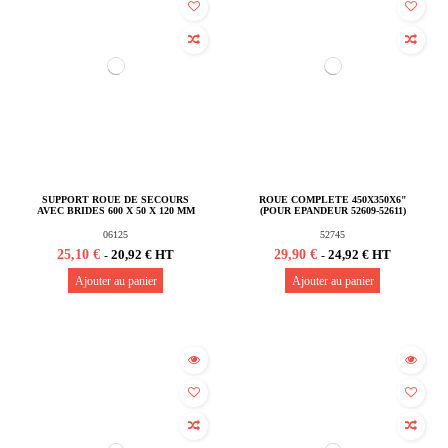
SUPPORT ROUE DE SECOURS
ROUE COMPLETE 450X350X6"
AVEC BRIDES 600 X 50 X 120 MM
(POUR EPANDEUR 52609-52611)
06125
52745
25,10 €
29,90 €
20,92 € HT
24,92 € HT
-
-
Ajouter au panier
Ajouter au panier