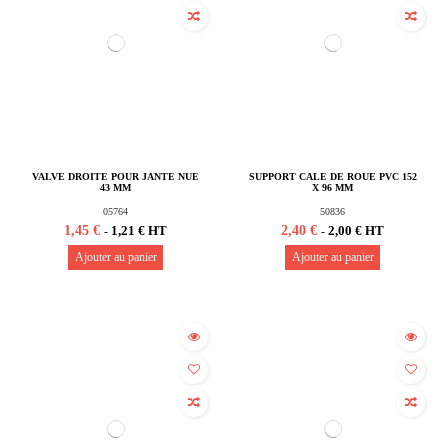
VALVE DROITE POUR JANTE NUE
SUPPORT CALE DE ROUE PVC 152
43 MM
X 96 MM
05764
50836
1,45 €
2,40 €
1,21 € HT
2,00 € HT
-
-
Ajouter au panier
Ajouter au panier