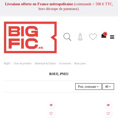
Livraison offerte en France métropolitaine
(commande > 500 € TTC,
hors découpe de panneaux).
0
BigFic
Tous les produits
Remorque & Chariot
Accessoires
Roue, pneu
ROUE, PNEU
Prix, croissant
48