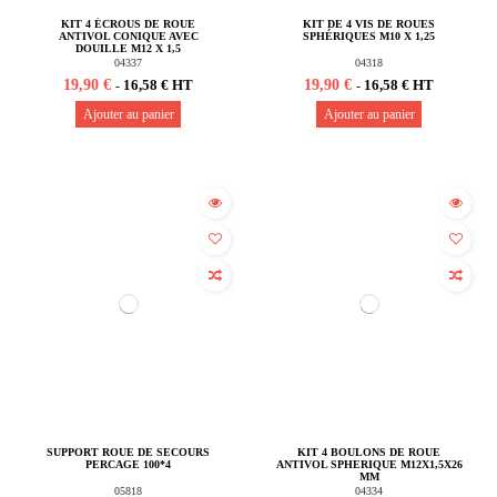
KIT 4 ÉCROUS DE ROUE
KIT DE 4 VIS DE ROUES
ANTIVOL CONIQUE AVEC
SPHÉRIQUES M10 X 1,25
DOUILLE M12 X 1,5
04337
04318
19,90 €
19,90 €
16,58 € HT
16,58 € HT
-
-
Ajouter au panier
Ajouter au panier
SUPPORT ROUE DE SECOURS
KIT 4 BOULONS DE ROUE
PERCAGE 100*4
ANTIVOL SPHERIQUE M12X1,5X26
MM
05818
04334