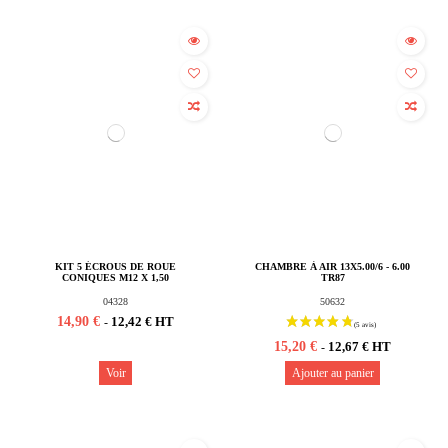
Rupture de stock
KIT 5 ÉCROUS DE ROUE
CHAMBRE À AIR 13X5.00/6 - 6.00
CONIQUES M12 X 1,50
TR87
04328
50632
14,90 €
12,42 € HT
-
15,20 €
12,67 € HT
-
Voir
Ajouter au panier