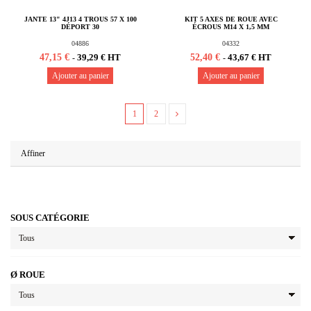
JANTE 13" 4J13 4 TROUS 57 X 100
KIT 5 AXES DE ROUE AVEC
DÉPORT 30
ÉCROUS M14 X 1,5 MM
04886
04332
47,15 €
52,40 €
39,29 € HT
43,67 € HT
-
-
Ajouter au panier
Ajouter au panier
1
2
Affiner
SOUS CATÉGORIE
Ø ROUE