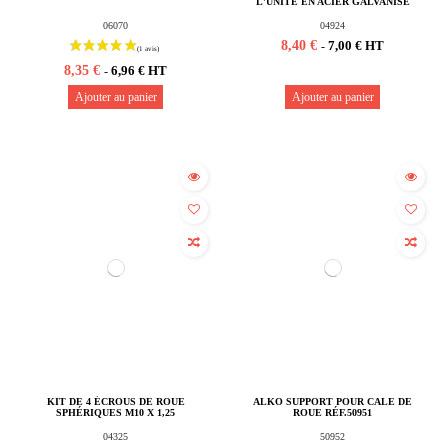
L'UNITÉ EN ACIER GALVANISÉ
06070
04924
8,40 €
7,00 € HT
-
8,35 €
6,96 € HT
-
Ajouter au panier
Ajouter au panier
Rupture de stock
KIT DE 4 ÉCROUS DE ROUE
ALKO SUPPORT POUR CALE DE
SPHÉRIQUES M10 X 1,25
ROUE RÉF.50951
04325
50952