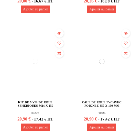
20,00 €
20,26 €
16,67 € HT
16,88 € HT
-
-
Ajouter au panier
Ajouter au panier
KIT DE 5 VIS DE ROUE
CALE DE ROUE PVC AVEC
SPHÉRIQUES M14 X 150
POIGNÉE 357 X 160 MM
04323
50834
20,90 €
20,90 €
17,42 € HT
17,42 € HT
-
-
Ajouter au panier
Ajouter au panier