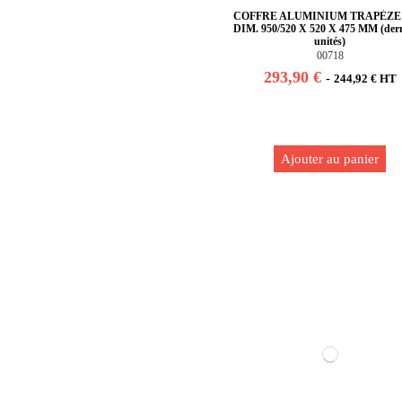
COFFRE ALUMINIUM TRAPÈZE 
DIM. 950/520 X 520 X 475 MM (dern
unités)
00718
293,90 €
-
244,92 € HT
Ajouter au panier