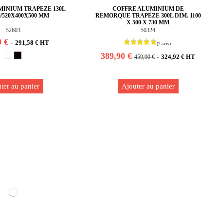
MINIUM TRAPEZE 130L
COFFRE ALUMINIUM DE
0/520X400X500 MM
REMORQUE TRAPÈZE 300L DIM. 1100
X 500 X 730 MM
52603
50324
0 €
-
291,58 € HT
389,90 €
-
324,92 € HT
459,90 €
ter au panier
Ajouter au panier