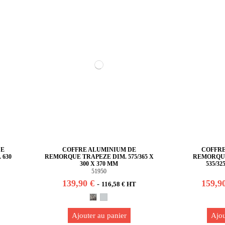
DE
COFFRE ALUMINIUM DE
COFFRE
 630
REMORQUE TRAPEZE DIM. 575/365 X
REMORQUE
300 X 370 MM
535/32
51950
139,90 €
159,9
-
116,58 € HT
Ajouter au panier
Ajou