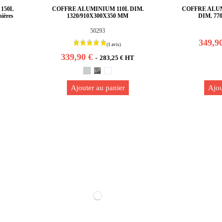
150L
COFFRE ALUMINIUM 110L DIM.
COFFRE ALU
ières
1320/910X300X350 MM
DIM. 77
50293
349,9
339,90 €
-
283,25 € HT
Ajouter au panier
Ajou
(2 avis)