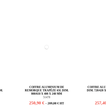
COFFRE ALUMINIUM DE
COFFRE ALU
M.
REMORQUE TRAPÈZE 65L DIM.
DIM. 720/420 X
800/610 X 400 X 240 MM
51478
250,90 €
257,4
-
209,08 € HT