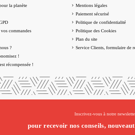
our la planète
Mentions légales
Paiement sécurisé
RGPD
Politique de confidentialité
e vos commandes
Politique des Cookies
Plan du site
nous ?
Service Clients, formulaire de r
onomisez !
é est récompensée !
Inscrivez-vous à notre newslette
pour recevoir nos conseils, nouveaut