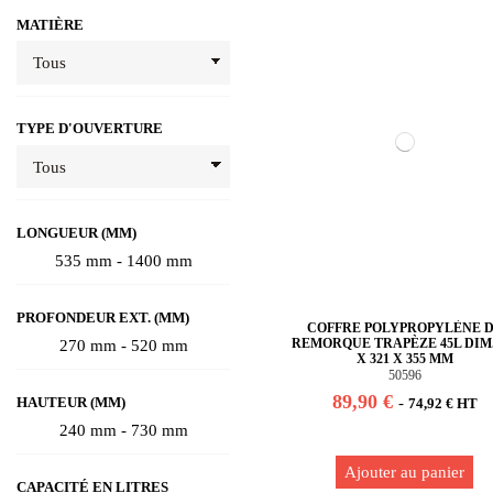
MATIÈRE
TYPE D'OUVERTURE
LONGUEUR (MM)
535 mm - 1400 mm
PROFONDEUR EXT. (MM)
COFFRE POLYPROPYLÈNE 
REMORQUE TRAPÈZE 45L DIM.
270 mm - 520 mm
X 321 X 355 MM
50596
89,90 €
HAUTEUR (MM)
-
74,92 € HT
240 mm - 730 mm
Ajouter au panier
CAPACITÉ EN LITRES