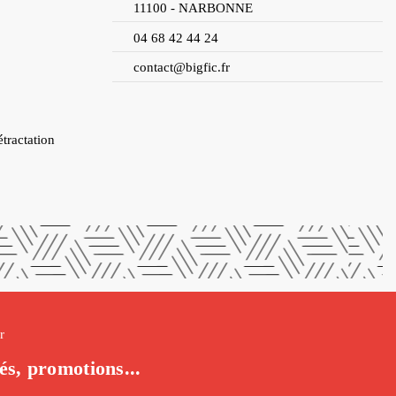
11100 - NARBONNE
04 68 42 44 24
contact@bigfic.fr
étractation
r
(1 avis)
és, promotions...