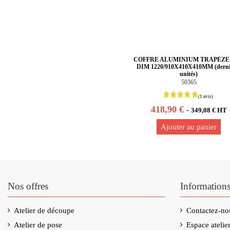
COFFRE ALUMINIUM TRAPÈZE 
DIM 1220/910X410X410MM (derni
unités)
50365
418,90 €
-
349,08 € HT
Ajouter au panier
Nos offres
Information
Atelier de découpe
Contactez-no
Atelier de pose
Espace ateli