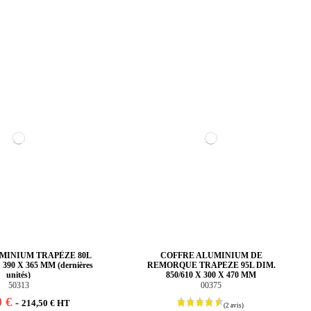
MINIUM TRAPÈZE 80L
COFFRE ALUMINIUM DE
 390 X 365 MM (dernières
REMORQUE TRAPEZE 95L DIM.
unités)
850/610 X 300 X 470 MM
50313
00375
0 €
-
214,50 € HT