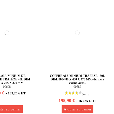
 ALUMINIUM DE
COFFRE ALUMINIUM TRAPÈZE 130L
 TRAPÈZE 40L DIM
DIM. 860/480 X 460 X 470 MM (derniers
5 X 275 X 370 MM
exemplaires)
00698
00582
0 €
-
133,25 € HT
195,90 €
-
163,25 € HT
ter au panier
Ajouter au panier