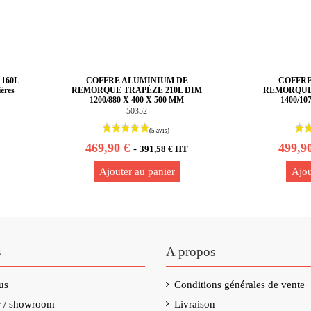
160L
COFFRE ALUMINIUM DE
COFFRE
ères
REMORQUE TRAPÈZE 210L DIM
REMORQUE 
1200/880 X 400 X 500 MM
1400/10
50352
469,90 €
499,9
-
391,58 € HT
Ajouter au panier
Ajou
s
A propos
us
Conditions générales de vente
er / showroom
Livraison