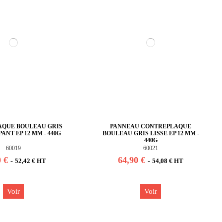
QUE BOULEAU GRIS
PANNEAU CONTREPLAQUE
NT EP 12 MM - 440G
BOULEAU GRIS LISSE EP 12 MM -
440G
60019
60021
0 €
64,90 €
-
-
52,42 € HT
54,08 € HT
Voir
Voir