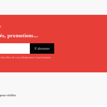
r
és, promotions...
us êtes libre de vous désabonner à tout moment.
pour vérifier
.