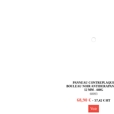
PANNEAU CONTREPLAQU
BOULEAU NOIR ANTIDERAPAN
12 MM - 440G
60093
68,90 €
-
57,42 € HT
Voir