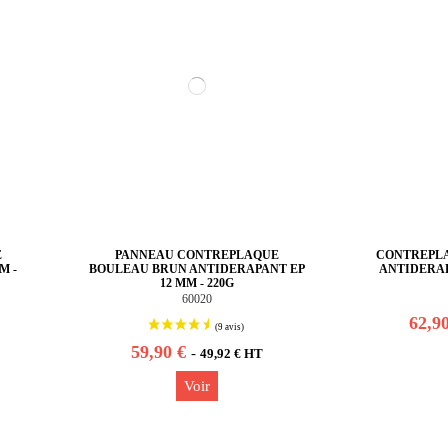
E
PANNEAU CONTREPLAQUE
CONTREPLA
M -
BOULEAU BRUN ANTIDERAPANT EP
ANTIDERAPA
12 MM - 220G
60020
62,9
59,90 €
-
49,92 € HT
Voir