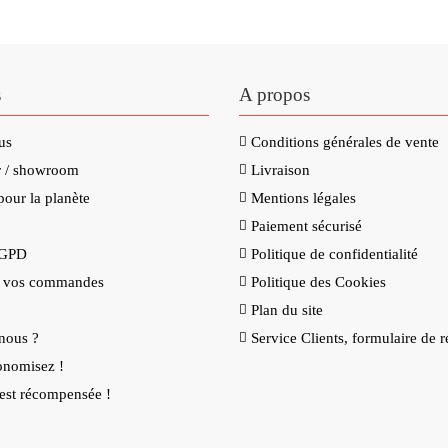
s
A propos
us
Conditions générales de vente
er / showroom
Livraison
our la planète
Mentions légales
Paiement sécurisé
RGPD
Politique de confidentialité
e vos commandes
Politique des Cookies
Plan du site
nous ?
Service Clients, formulaire de r
onomisez !
é est récompensée !