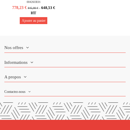
00426OE01
778,23 €
648,53 €
-
845,90 €
HT
Ajouter au panier
Nos offres
Informations
A propos
Contactez-nous