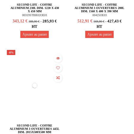
SECOND LIFE - COFFRE
SECOND LIFE - COFFRE
ALUMINIUM 230L DIM. 1220 X 430
ALUMINIUM 3 OUVERTURES 200L
X 450 MM
DIM. 1560 X 400 X 390 MM
00319STBR02OE01
00425OE03
343,12 €
512,91 €
285,93 €
427,43 €
-
-
389,90 €
569,90 €
HT
HT
Ajouter au panier
Ajouter au panier
-8%
SECOND LIFE - COFFRE
ALUMINIUM 3 OUVERTURES 445L
DIM. 2015X500X500 MM