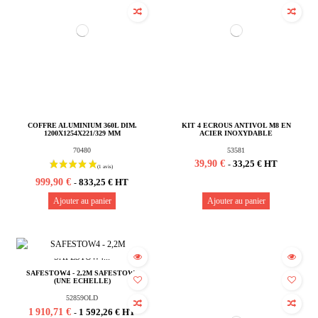
COFFRE ALUMINIUM 360L DIM.
KIT 4 ECROUS ANTIVOL M8 EN
1200X1254X221/329 MM
ACIER INOXYDABLE
70480
53581
39,90 €
33,25 € HT
-
999,90 €
833,25 € HT
-
Ajouter au panier
Ajouter au panier
Rupture de stock
SAFESTOW4 - 2,2M SAFESTOW4
(UNE ECHELLE)
52859OLD
1 910,71 €
1 592,26 € HT
-