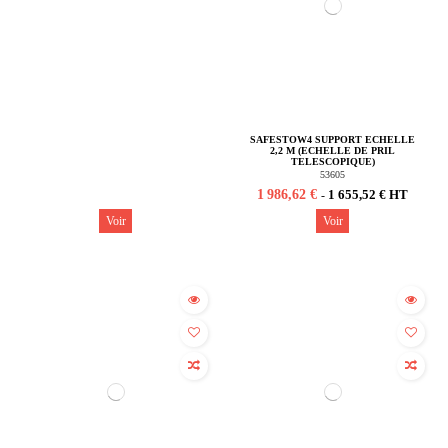
Rupture de stock
SAFESTOW4 SUPPORT ECHELLE
2,2 M (ECHELLE DE PRIL
TELESCOPIQUE)
53605
1 986,62 €
1 655,52 € HT
-
Voir
Voir
(1 avis)