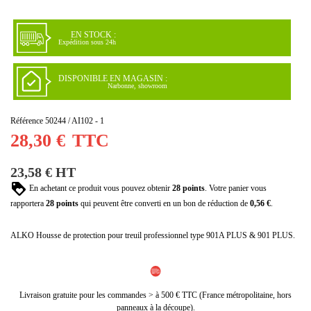
(1 avis)
EN STOCK :
Expédition sous 24h
DISPONIBLE EN MAGASIN :
Narbonne, showroom
Référence
50244 / AI102 - 1
28,30 €
TTC
23,58 € HT
En achetant ce produit vous pouvez obtenir
28
points
. Votre panier vous
rapportera
28
points
qui peuvent être converti en un bon de réduction de
0,56 €
.
ALKO Housse de protection pour treuil professionnel type 901A PLUS & 901 PLUS.
Livraison gratuite pour les commandes > à 500 € TTC (France métropolitaine, hors
panneaux à la découpe).