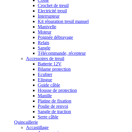
Cosse
Crochet de treuil
Electricité treuil
Interrupteur
Kit réparation treuil manuel
Manivelle
Moteur
Poignée débrayage
Relais
Sangle
Télécommande, récepteur
Accessoires de treuil
Batterie 12V
Bilame protection
Ecubier
Elingue
Guide câble
Housse de protection
Manille
Platine de fixation
Poulie de renvoi
Sangle de traction
Serre câble
Quincaillerie
Accastillage