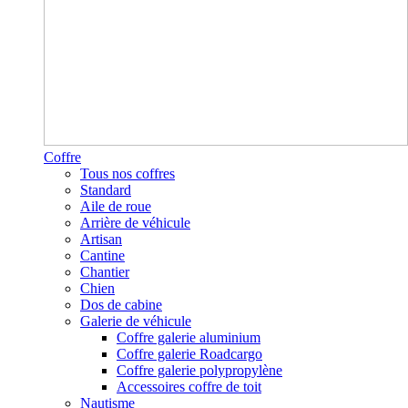
Coffre
Tous nos coffres
Standard
Aile de roue
Arrière de véhicule
Artisan
Cantine
Chantier
Chien
Dos de cabine
Galerie de véhicule
Coffre galerie aluminium
Coffre galerie Roadcargo
Coffre galerie polypropylène
Accessoires coffre de toit
Nautisme