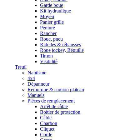
Garde boue
Kit hydraulique
Moyeu
Panier grille
Penture
Rancher
Roue, pneu
Ridelles & réhausses
Roue jockey, Béquille
Timon
Visibilité
Treuil
Nautisme
4x4
Dépanneur
Remorque & camion plateau
Manuels
Pièces de remplacement
Arrêt de câble
Boitier de protection
Câble
Charbon
Cliquet
Corde