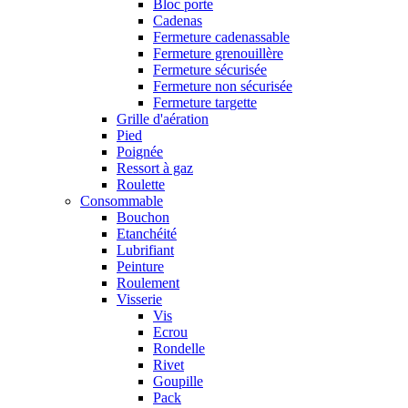
Bloc porte
Cadenas
Fermeture cadenassable
Fermeture grenouillère
Fermeture sécurisée
Fermeture non sécurisée
Fermeture targette
Grille d'aération
Pied
Poignée
Ressort à gaz
Roulette
Consommable
Bouchon
Etanchéité
Lubrifiant
Peinture
Roulement
Visserie
Vis
Ecrou
Rondelle
Rivet
Goupille
Pack