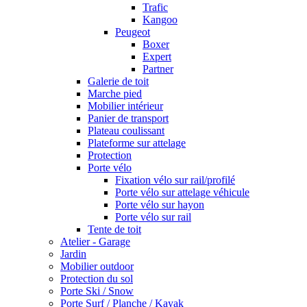
Trafic
Kangoo
Peugeot
Boxer
Expert
Partner
Galerie de toit
Marche pied
Mobilier intérieur
Panier de transport
Plateau coulissant
Plateforme sur attelage
Protection
Porte vélo
Fixation vélo sur rail/profilé
Porte vélo sur attelage véhicule
Porte vélo sur hayon
Porte vélo sur rail
Tente de toit
Atelier - Garage
Jardin
Mobilier outdoor
Protection du sol
Porte Ski / Snow
Porte Surf / Planche / Kayak