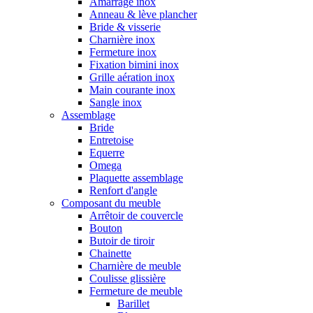
Amarrage inox
Anneau & lève plancher
Bride & visserie
Charnière inox
Fermeture inox
Fixation bimini inox
Grille aération inox
Main courante inox
Sangle inox
Assemblage
Bride
Entretoise
Equerre
Omega
Plaquette assemblage
Renfort d'angle
Composant du meuble
Arrêtoir de couvercle
Bouton
Butoir de tiroir
Chainette
Charnière de meuble
Coulisse glissière
Fermeture de meuble
Barillet