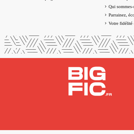
Qui sommes-
Parrainez, éc
Votre fidélit