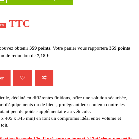
1
TTC
10%
 pouvez obtenir
359
points
. Votre panier vous rapportera
359
points
bon de réduction de
7,18 €
.
er
le, décliné en différentes finitions, offre une solution sécurisée,
ort d'équipements ou de biens, protégeant leur contenu contre les
joutant peu de poids supplémentaire au véhicule.
5 x 405 x 345 mm) en font un compromis idéal entre volume et
toit.
lection Seconde Vie. Il présente un impact à l’intérieur, une petite