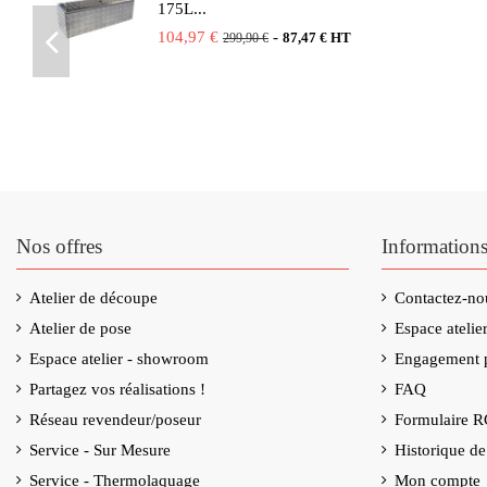
175L...
104,97 €
-
87,47 € HT
299,90 €
Nos offres
Information
Atelier de découpe
Contactez-no
Atelier de pose
Espace ateli
Espace atelier - showroom
Engagement p
Partagez vos réalisations !
FAQ
Réseau revendeur/poseur
Formulaire 
Service - Sur Mesure
Historique d
Service - Thermolaquage
Mon compte