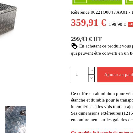
Référence
00221O004 / AA01 - 
359,91 €
399,90 €
-
299,93 € HT
En achetant ce produit vous
qui peuvent être converti en un 
Ajouter au pani
Ce coffre en aluminium pour véhicu
étanche et durable pour le transp
intempéries et les vols tout en a
Ses dimensions extérieures (121
encombrement sur les galeries de 
Ce modèle fait partie de notre sé