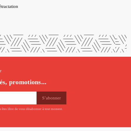
étractation
r
és, promotions...
us êtes libre de vous désabonner à tout moment.