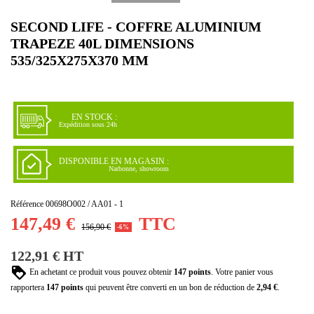
SECOND LIFE - COFFRE ALUMINIUM
TRAPEZE 40L DIMENSIONS
535/325X275X370 MM
EN STOCK :
Expédition sous 24h
DISPONIBLE EN MAGASIN :
Narbonne, showroom
Référence
00698O002 / AA01 - 1
147,49 €
TTC
156,90 €
-6%
122,91 € HT
En achetant ce produit vous pouvez obtenir
147
points
. Votre panier vous
rapportera
147
points
qui peuvent être converti en un bon de réduction de
2,94 €
.