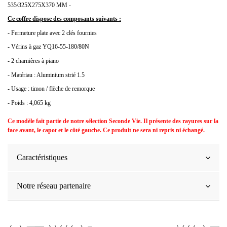
535/325X275X370 MM -
Ce coffre dispose des composants suivants :
- Fermeture plate avec 2 clés fournies
- Vérins à gaz YQ16-55-180/80N
- 2 charnières à piano
- Matériau : Aluminium strié 1.5
- Usage : timon / flèche de remorque
- Poids : 4,065 kg
Ce modèle fait partie de notre sélection Seconde Vie. Il présente des rayures sur la
face avant, le capot et le côté gauche. Ce produit ne sera ni repris ni échangé.
Caractéristiques
Notre réseau partenaire