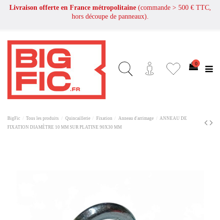
Livraison offerte en France métropolitaine
(commande > 500 € TTC,
hors découpe de panneaux).
0
BigFic
Tous les produits
Quincaillerie
Fixation
Anneau d'arrimage
ANNEAU DE
FIXATION DIAMÈTRE 10 MM SUR PLATINE 90X30 MM