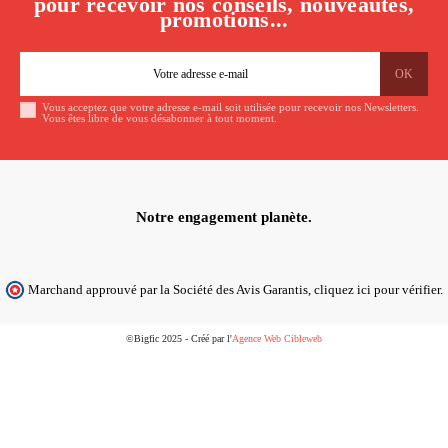
pour recevoir nos conseils, nouveautés,
promotions...
Vous acceptez que votre adresse e-mail soit utilisée pour recevoir nos Newsletters.
Vous êtes libre de vous désabonner à tout moment.
Notre engagement planète.
Marchand approuvé par la Société des Avis Garantis,
cliquez ici pour vérifier
.
©Bigfic 2025 - Créé par l'
Agence Web Cibleweb