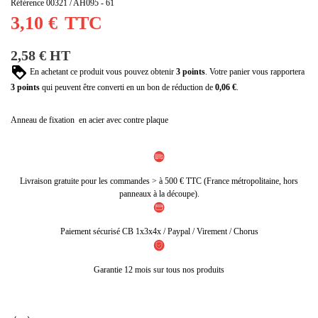
(42 avis)
Référence
00321 / AH095 - 61
3,10 €
TTC
2,58 € HT
En achetant ce produit vous pouvez obtenir
3
points
. Votre panier vous rapportera
3
points
qui peuvent être converti en un bon de réduction de
0,06 €
.
Anneau de fixation en acier avec contre plaque
Livraison gratuite pour les commandes > à 500 € TTC (France métropolitaine, hors
panneaux à la découpe).
Paiement sécurisé CB 1x3x4x / Paypal / Virement / Chorus
Garantie 12 mois sur tous nos produits