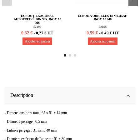
ECROU HEXAGONAL
ECROU A OREILLES DIN 9315AF,
AUTOFREINÉ DIN 985, INOX A4
INOX A4 M6
M6
52195
52198
0,32 €
0,59 €
0,27 € HT
0,49 € HT
-
-
Ajouter au panier
Ajouter au panier
Description
- Dimensions hors tout : 65 x 51 x 14 mm
- Diamètre perçage : 6,5 mm
- Entraxe perçage : 31 mm / 40 mm
- Diamètre extérieur de l'anneau : 51 x 39 mm