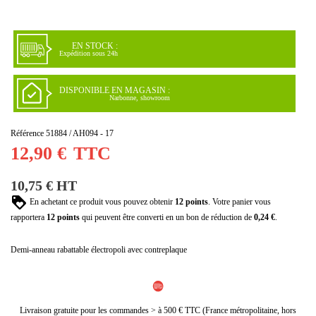
EN STOCK :
Expédition sous 24h
DISPONIBLE EN MAGASIN :
Narbonne, showroom
Référence
51884 / AH094 - 17
12,90 €
TTC
10,75 € HT
En achetant ce produit vous pouvez obtenir
12
points
. Votre panier vous
rapportera
12
points
qui peuvent être converti en un bon de réduction de
0,24 €
.
Demi-anneau rabattable électropoli avec contreplaque
Livraison gratuite pour les commandes > à 500 € TTC (France métropolitaine, hors