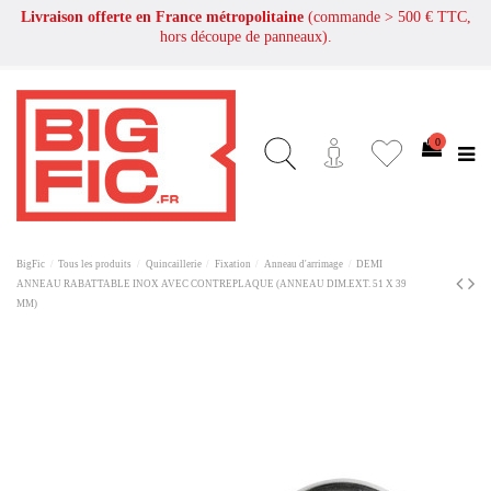
Livraison offerte en France métropolitaine
(commande > 500 € TTC,
hors découpe de panneaux).
0
BigFic
Tous les produits
Quincaillerie
Fixation
Anneau d'arrimage
DEMI
ANNEAU RABATTABLE INOX AVEC CONTREPLAQUE (ANNEAU DIM.EXT. 51 X 39
MM)