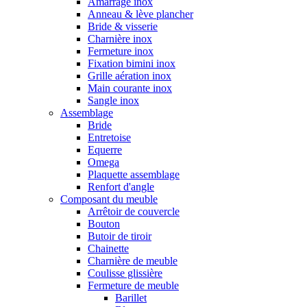
Amarrage inox
Anneau & lève plancher
Bride & visserie
Charnière inox
Fermeture inox
Fixation bimini inox
Grille aération inox
Main courante inox
Sangle inox
Assemblage
Bride
Entretoise
Equerre
Omega
Plaquette assemblage
Renfort d'angle
Composant du meuble
Arrêtoir de couvercle
Bouton
Butoir de tiroir
Chainette
Charnière de meuble
Coulisse glissière
Fermeture de meuble
Barillet