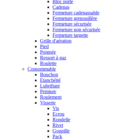
Bloc porte
Cadenas
Fermeture cadenassable
Fermeture grenouillère
Fermeture sécurisée
Fermeture non sécurisée
Fermeture targette
Grille d'aération
Pied
Poignée
Ressort à gaz
Roulette
Consommable
Bouchon
Etanchéité
Lubrifiant
Peinture
Roulement
Visserie
Vis
Ecrou
Rondelle
Rivet
Goupille
Pack