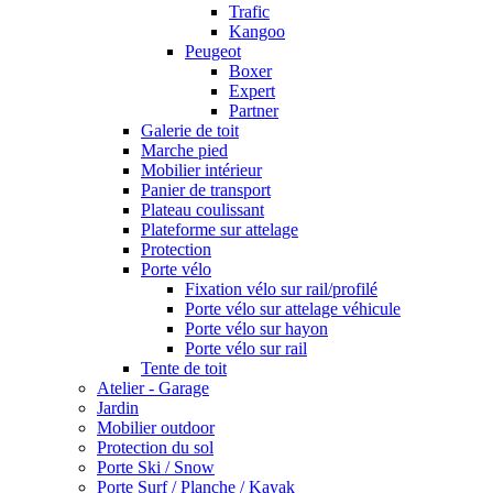
Trafic
Kangoo
Peugeot
Boxer
Expert
Partner
Galerie de toit
Marche pied
Mobilier intérieur
Panier de transport
Plateau coulissant
Plateforme sur attelage
Protection
Porte vélo
Fixation vélo sur rail/profilé
Porte vélo sur attelage véhicule
Porte vélo sur hayon
Porte vélo sur rail
Tente de toit
Atelier - Garage
Jardin
Mobilier outdoor
Protection du sol
Porte Ski / Snow
Porte Surf / Planche / Kayak