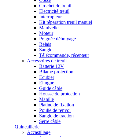
Cosse
Crochet de treuil
Electricité treuil
Interrupteur
Kit réparation treuil manuel
Manivelle
Moteur
Poignée débrayage
Relais
Sangle
Télécommande, récepteur
Accessoires de treuil
Batterie 12V
Bilame protection
Ecubier
Elingue
Guide câble
Housse de protection
Manille
Platine de fixation
Poulie de renvoi
Sangle de traction
Serre câble
Quincaillerie
Accastillage