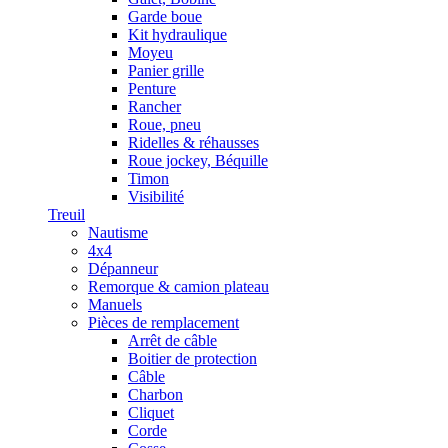
Garde boue
Kit hydraulique
Moyeu
Panier grille
Penture
Rancher
Roue, pneu
Ridelles & réhausses
Roue jockey, Béquille
Timon
Visibilité
Treuil
Nautisme
4x4
Dépanneur
Remorque & camion plateau
Manuels
Pièces de remplacement
Arrêt de câble
Boitier de protection
Câble
Charbon
Cliquet
Corde