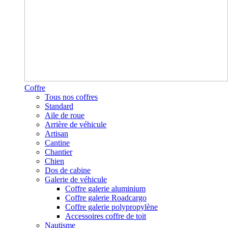
Coffre
Tous nos coffres
Standard
Aile de roue
Arrière de véhicule
Artisan
Cantine
Chantier
Chien
Dos de cabine
Galerie de véhicule
Coffre galerie aluminium
Coffre galerie Roadcargo
Coffre galerie polypropylène
Accessoires coffre de toit
Nautisme