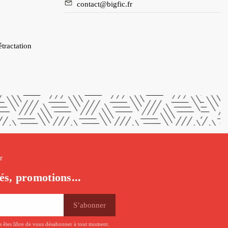
contact@bigfic.fr
étractation
r
és, promotions...
us êtes libre de vous désabonner à tout moment.