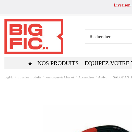
Livraison
NOS PRODUITS
EQUIPEZ VOTRE
BigFic
Tous les produits
Remorque & Chariot
Accessoires
Antivol
SABOT ANTI