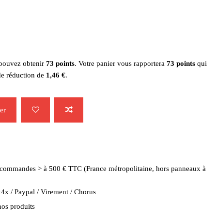
 pouvez obtenir
73
points
. Votre panier vous rapportera
73
points
qui
de réduction de
1,46 €
.
er
es commandes > à 500 € TTC (France métropolitaine, hors panneaux à
4x / Paypal / Virement / Chorus
nos produits