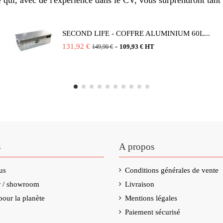
qui, avec de l'expérience dans le CV, vous surprendront tant 
SECOND LIFE - COFFRE ALUMINIUM 60L...
131,92 €
-
109,93 € HT
149,90 €
s
A propos
us
Conditions générales de vente
er / showroom
Livraison
our la planète
Mentions légales
Paiement sécurisé