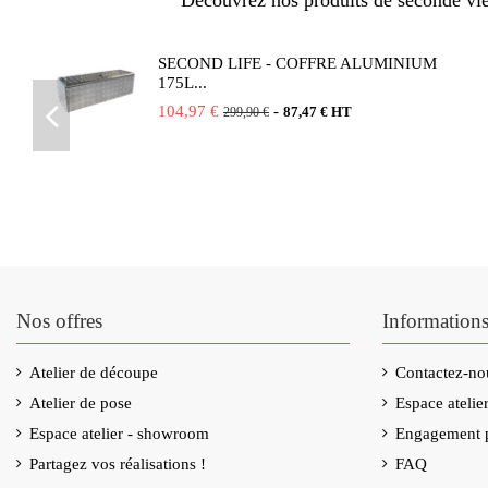
Découvrez nos produits de seconde vie 
SECOND LIFE - COFFRE ALUMINIUM
175L...
104,97 €
-
87,47 € HT
299,90 €
Nos offres
Information
Atelier de découpe
Contactez-no
Atelier de pose
Espace ateli
Espace atelier - showroom
Engagement p
Partagez vos réalisations !
FAQ