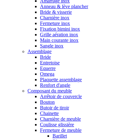
Amarrage inox
Anneau & lève plancher
Bride & visserie
Charnière inox
Fermeture inox
Fixation bimini inox
Grille aération inox
Main courante inox
Sangle inox
Assemblage
Bride
Entretoise
Equerre
Omega
Plaquette assemblage
Renfort d'angle
Composant du meuble
Arrêtoir de couvercle
Bouton
Butoir de tiroir
Chainette
Charnière de meuble
Coulisse glissière
Fermeture de meuble
Barillet