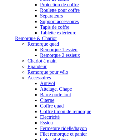
Protection de coffre
Roulette pour coffre
Séparateurs
Support accessoires
Tapis de coffre
Tablette extérieure
Remorque & Chariot
Remorque quad
Remorque 1 essieu
Remorque 2 essieux
Chariot à main
Epandeur
Remorque pour vélo
Accessoires
Antivol
Attelage, Chape
Barre porte tout
Citerne
Coffre quad
Coffre timon de remorque
Electricité
Essieu
Fermeture ridelle/hayon
Filet remorque et panier
Galet, Bobine