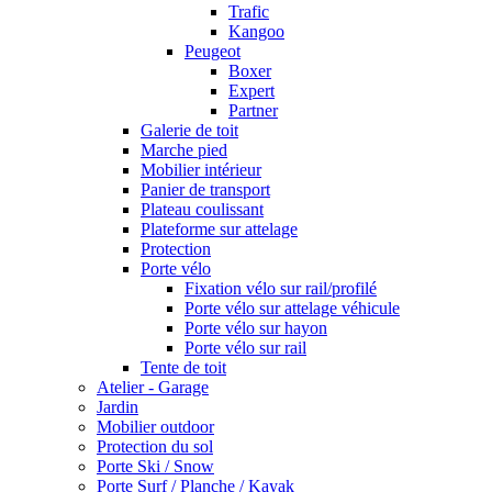
Trafic
Kangoo
Peugeot
Boxer
Expert
Partner
Galerie de toit
Marche pied
Mobilier intérieur
Panier de transport
Plateau coulissant
Plateforme sur attelage
Protection
Porte vélo
Fixation vélo sur rail/profilé
Porte vélo sur attelage véhicule
Porte vélo sur hayon
Porte vélo sur rail
Tente de toit
Atelier - Garage
Jardin
Mobilier outdoor
Protection du sol
Porte Ski / Snow
Porte Surf / Planche / Kayak