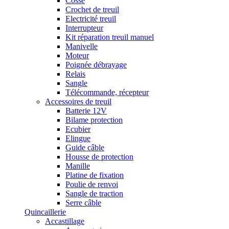
Cosse
Crochet de treuil
Electricité treuil
Interrupteur
Kit réparation treuil manuel
Manivelle
Moteur
Poignée débrayage
Relais
Sangle
Télécommande, récepteur
Accessoires de treuil
Batterie 12V
Bilame protection
Ecubier
Elingue
Guide câble
Housse de protection
Manille
Platine de fixation
Poulie de renvoi
Sangle de traction
Serre câble
Quincaillerie
Accastillage