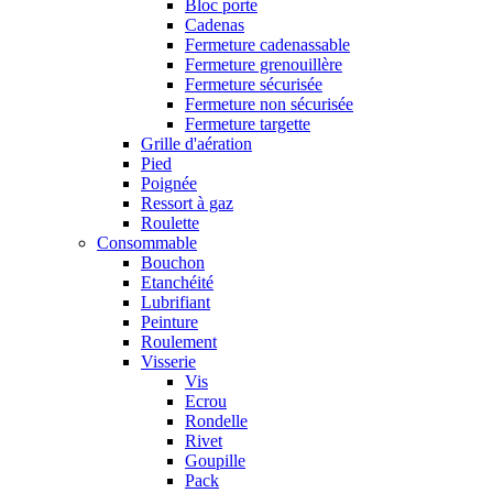
Bloc porte
Cadenas
Fermeture cadenassable
Fermeture grenouillère
Fermeture sécurisée
Fermeture non sécurisée
Fermeture targette
Grille d'aération
Pied
Poignée
Ressort à gaz
Roulette
Consommable
Bouchon
Etanchéité
Lubrifiant
Peinture
Roulement
Visserie
Vis
Ecrou
Rondelle
Rivet
Goupille
Pack