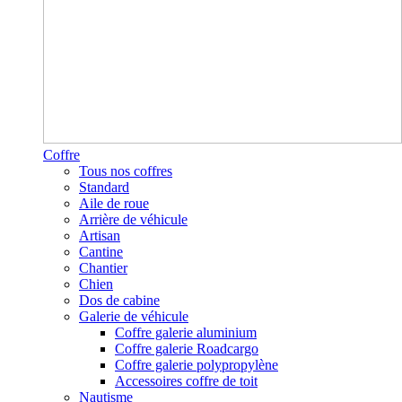
Coffre
Tous nos coffres
Standard
Aile de roue
Arrière de véhicule
Artisan
Cantine
Chantier
Chien
Dos de cabine
Galerie de véhicule
Coffre galerie aluminium
Coffre galerie Roadcargo
Coffre galerie polypropylène
Accessoires coffre de toit
Nautisme