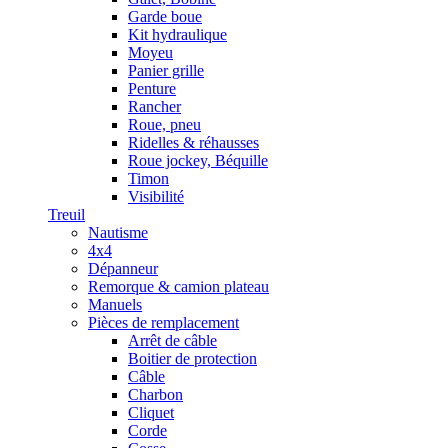
Garde boue
Kit hydraulique
Moyeu
Panier grille
Penture
Rancher
Roue, pneu
Ridelles & réhausses
Roue jockey, Béquille
Timon
Visibilité
Treuil
Nautisme
4x4
Dépanneur
Remorque & camion plateau
Manuels
Pièces de remplacement
Arrêt de câble
Boitier de protection
Câble
Charbon
Cliquet
Corde