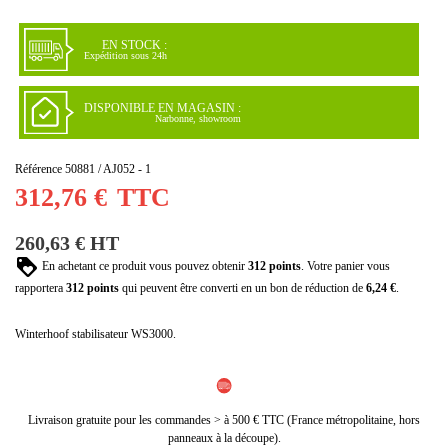
EN STOCK :
Expédition sous 24h
DISPONIBLE EN MAGASIN :
Narbonne, showroom
Référence
50881 / AJ052 - 1
312,76 €
TTC
260,63 € HT
En achetant ce produit vous pouvez obtenir
312
points
. Votre panier vous
rapportera
312
points
qui peuvent être converti en un bon de réduction de
6,24 €
.
Winterhoof stabilisateur WS3000.
Livraison gratuite pour les commandes > à 500 € TTC (France métropolitaine, hors
panneaux à la découpe).