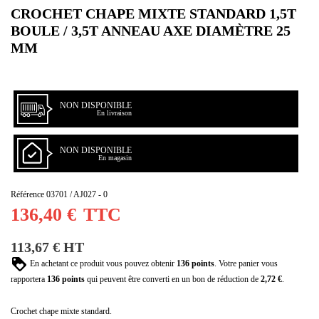
CROCHET CHAPE MIXTE STANDARD 1,5T
BOULE / 3,5T ANNEAU AXE DIAMÈTRE 25
MM
NON DISPONIBLE
En livraison
NON DISPONIBLE
En magasin
Référence
03701 / AJ027 - 0
136,40 €
TTC
113,67 € HT
En achetant ce produit vous pouvez obtenir
136
points
. Votre panier vous
rapportera
136
points
qui peuvent être converti en un bon de réduction de
2,72 €
.
Crochet chape mixte standard.