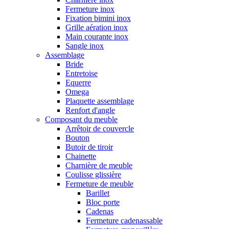
Fermeture inox
Fixation bimini inox
Grille aération inox
Main courante inox
Sangle inox
Assemblage
Bride
Entretoise
Equerre
Omega
Plaquette assemblage
Renfort d'angle
Composant du meuble
Arrêtoir de couvercle
Bouton
Butoir de tiroir
Chainette
Charnière de meuble
Coulisse glissière
Fermeture de meuble
Barillet
Bloc porte
Cadenas
Fermeture cadenassable