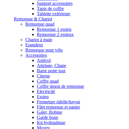
Support accessoires
Tapis de coffre
Tablette extérieure
Remorque & Chariot
Remorque quad
Remorque 1 essieu
Remorque 2 essieux
Chariot à main
Epandeur
Remorque pour vélo
Accessoires
Antivol
Attelage, Chape
Barre porte tout
Citerne
Coffre quad
Coffre timon de remorque
Electricité
Essieu
Fermeture ridelle/hayon
Filet remorque et panier
Galet, Bobine
Garde boue
Kit hydraulique
Moyeu