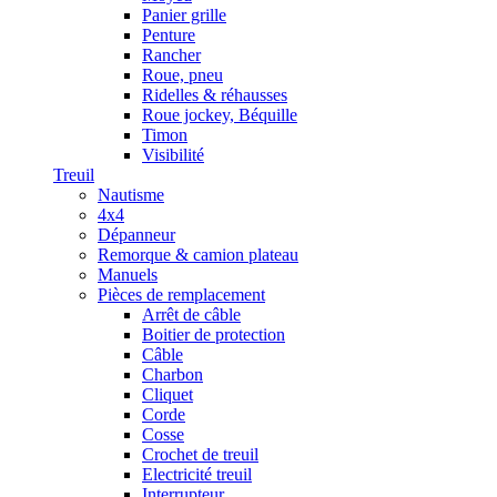
Panier grille
Penture
Rancher
Roue, pneu
Ridelles & réhausses
Roue jockey, Béquille
Timon
Visibilité
Treuil
Nautisme
4x4
Dépanneur
Remorque & camion plateau
Manuels
Pièces de remplacement
Arrêt de câble
Boitier de protection
Câble
Charbon
Cliquet
Corde
Cosse
Crochet de treuil
Electricité treuil
Interrupteur