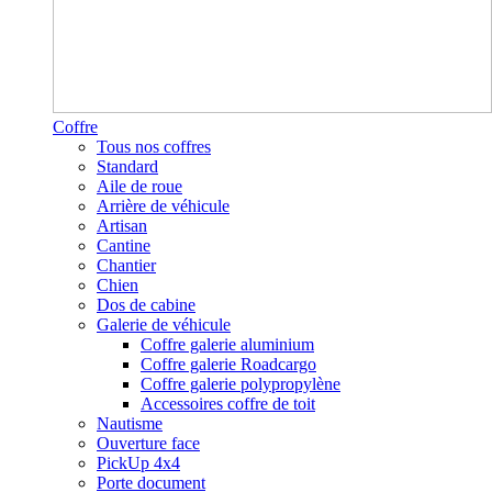
Coffre
Tous nos coffres
Standard
Aile de roue
Arrière de véhicule
Artisan
Cantine
Chantier
Chien
Dos de cabine
Galerie de véhicule
Coffre galerie aluminium
Coffre galerie Roadcargo
Coffre galerie polypropylène
Accessoires coffre de toit
Nautisme
Ouverture face
PickUp 4x4
Porte document