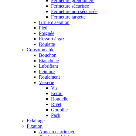
Fermeture grenouillère
Fermeture sécurisée
Fermeture non sécurisée
Fermeture targette
Grille d'aération
Pied
Poignée
Ressort à gaz
Roulette
Consommable
Bouchon
Etanchéité
Lubrifiant
Peinture
Roulement
Visserie
Vis
Ecrou
Rondelle
Rivet
Goupille
Pack
Eclairage
Fixation
Anneau d'arrimage