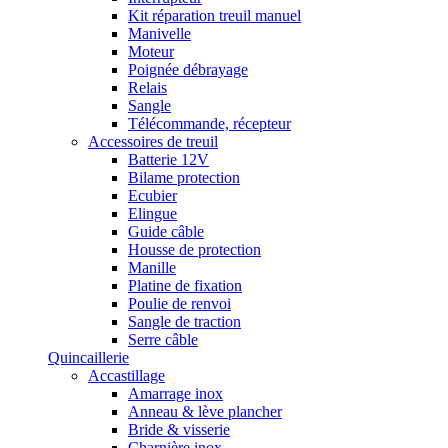
Kit réparation treuil manuel
Manivelle
Moteur
Poignée débrayage
Relais
Sangle
Télécommande, récepteur
Accessoires de treuil
Batterie 12V
Bilame protection
Ecubier
Elingue
Guide câble
Housse de protection
Manille
Platine de fixation
Poulie de renvoi
Sangle de traction
Serre câble
Quincaillerie
Accastillage
Amarrage inox
Anneau & lève plancher
Bride & visserie
Charnière inox