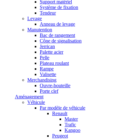
Support matériel
Système de fixation
Tendeur
Levage
Anneau de levage
Manutention
Bac de rangement
Cône de signalisation
Jerrican
Palette acier
Pelle
Plateau roulant
Rampe
Valisette
Merchandising
Ouvre-bouteille
Porte clef
Aménagement
Véhicule
Par modèle de véhicule
Renault
Master
Trafic
Kangoo
Peugeot