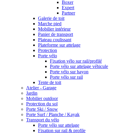
Boxer
Expert
Partner
Galerie de toit
Marche pied
Mobilier intérieur
Panier de transport
Plateau coulissant
Plateforme sur attelage
Protection
Porte vélo
Fixation vélo sur rail/profilé
Porte vélo sur attelage véhicule
Porte vélo sur hayon
Porte vélo sur rail
Tente de toit
Atelier - Garage
Jardin
Mobilier outdoor
Protection du sol
Porte Ski / Snow
Porte Surf / Planche / Kayak
Transport du vélo
Porte vélo sur attelage
Fixation sur rail & profile