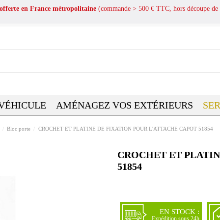
 offerte en France métropolitaine
(commande > 500 € TTC, hors découpe de 
 VÉHICULE
AMÉNAGEZ VOS EXTÉRIEURS
SER
Bloc porte
CROCHET ET PLATINE DE FIXATION POUR L'ATTACHE CAPOT 51854
CROCHET ET PLATIN
51854
EN STOCK :
Expédition sous 24h