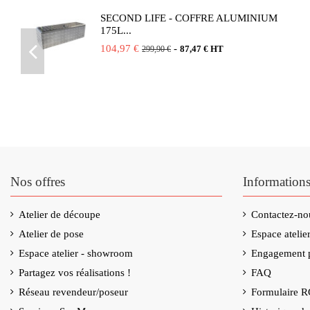
SECOND LIFE - COFFRE ALUMINIUM
175L...
104,97 €
-
87,47 € HT
299,90 €
Nos offres
Information
Atelier de découpe
Contactez-no
Atelier de pose
Espace ateli
Espace atelier - showroom
Engagement p
Partagez vos réalisations !
FAQ
Réseau revendeur/poseur
Formulaire 