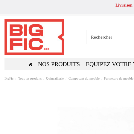
Livraison
NOS PRODUITS
EQUIPEZ VOTRE
BigFic
Tous les produits
Quincaillerie
Composant du meuble
Fermeture de meuble