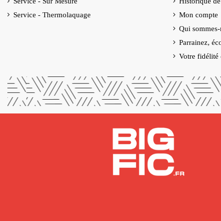
Service - Sur Mesure
Historique d
Service - Thermolaquage
Mon compte
Qui sommes-
Parrainez, éc
Votre fidélit