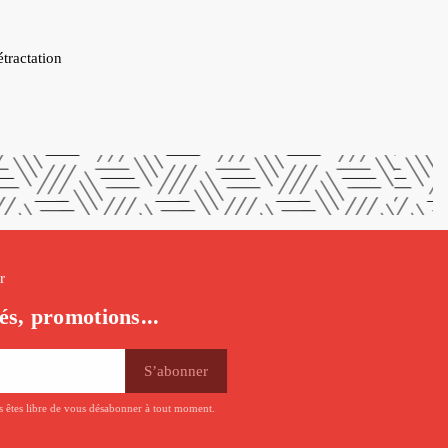
étractation
r
és, promotions...
us êtes libre de vous désabonner à tout moment.