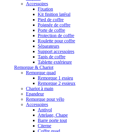
Accessoires
Fixation
Kit finition latéral
Pied de coffre
Poignée de coffre
Porte de coffre
Protection de coffre
Roulette pour coffre
Séparateurs
Support accessoires
Tapis de coffre
Tablette extérieure
Remorque & Chariot
Remorque quad
Remorque 1 essieu
Remorque 2 essieux
Chariot à main
Epandeur
Remorque pour vélo
Accessoires
Antivol
Attelage, Chape
Barre porte tout
Citerne
Coffre quad