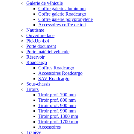
Galerie de véhicule
Coffre galerie aluminium
Coffre galerie Roadcargo
Coffre galerie polypropylène
Accessoires coffre de toit
Nautisme
Ouverture face
PickUp 4x4
Porte document
Porte matériel véhicule
Réservoir
Roadcargo
Coffres Roadcargo
Accessoires Roadcargo
SAV Roadcargo
Sous-chassis
Tiroirs
Tiroir prof. 700 mm
Tiroir prof. 800 mm
Tiroir prof. 900 mm
Tiroir prof. 990 mm
Tiroir prof. 1300 mm
Tiroir prof. 1700 mm
Accessoires
Trapèze