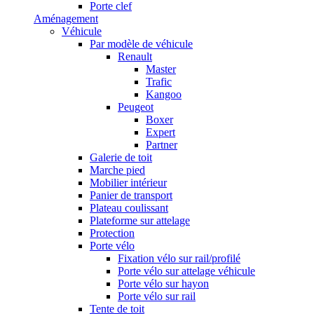
Porte clef
Aménagement
Véhicule
Par modèle de véhicule
Renault
Master
Trafic
Kangoo
Peugeot
Boxer
Expert
Partner
Galerie de toit
Marche pied
Mobilier intérieur
Panier de transport
Plateau coulissant
Plateforme sur attelage
Protection
Porte vélo
Fixation vélo sur rail/profilé
Porte vélo sur attelage véhicule
Porte vélo sur hayon
Porte vélo sur rail
Tente de toit