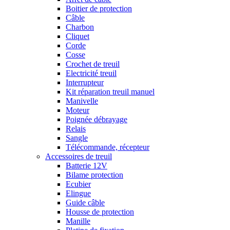
Boitier de protection
Câble
Charbon
Cliquet
Corde
Cosse
Crochet de treuil
Electricité treuil
Interrupteur
Kit réparation treuil manuel
Manivelle
Moteur
Poignée débrayage
Relais
Sangle
Télécommande, récepteur
Accessoires de treuil
Batterie 12V
Bilame protection
Ecubier
Elingue
Guide câble
Housse de protection
Manille