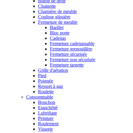
Butoir de tiroir
Chainette
Charnière de meuble
Coulisse glissière
Fermeture de meuble
Barillet
Bloc porte
Cadenas
Fermeture cadenassable
Fermeture grenouillère
Fermeture sécurisée
Fermeture non sécurisée
Fermeture targette
Grille d'aération
Pied
Poignée
Ressort à gaz
Roulette
Consommable
Bouchon
Etanchéité
Lubrifiant
Peinture
Roulement
Visserie