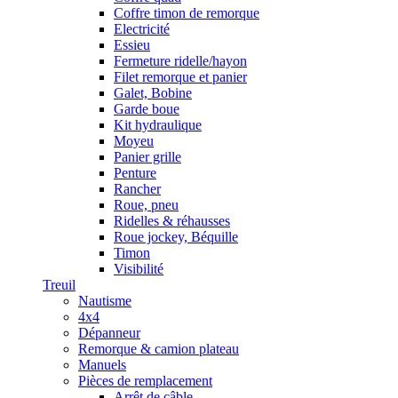
Coffre timon de remorque
Electricité
Essieu
Fermeture ridelle/hayon
Filet remorque et panier
Galet, Bobine
Garde boue
Kit hydraulique
Moyeu
Panier grille
Penture
Rancher
Roue, pneu
Ridelles & réhausses
Roue jockey, Béquille
Timon
Visibilité
Treuil
Nautisme
4x4
Dépanneur
Remorque & camion plateau
Manuels
Pièces de remplacement
Arrêt de câble