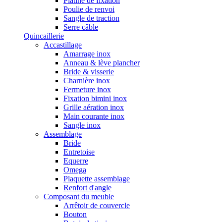
Platine de fixation
Poulie de renvoi
Sangle de traction
Serre câble
Quincaillerie
Accastillage
Amarrage inox
Anneau & lève plancher
Bride & visserie
Charnière inox
Fermeture inox
Fixation bimini inox
Grille aération inox
Main courante inox
Sangle inox
Assemblage
Bride
Entretoise
Equerre
Omega
Plaquette assemblage
Renfort d'angle
Composant du meuble
Arrêtoir de couvercle
Bouton