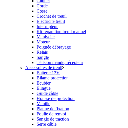
Cliquet
Corde
Cosse
Crochet de treuil
Electricité treuil
Interrupteur
Kit réparation treuil manuel
Manivelle
Moteur
Poignée débrayage
Relais
Sangle
Télécommande, récepteur
Accessoires de treuil
Batterie 12V
Bilame protection
Ecubier
Elingue
Guide câble
Housse de protection
Manille
Platine de fixation
Poulie de renvoi
Sangle de traction
Serre câble