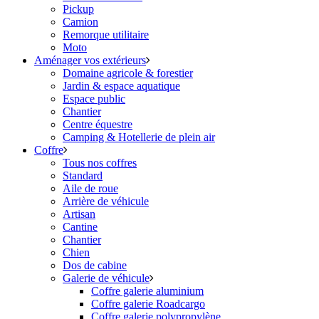
Pickup
Camion
Remorque utilitaire
Moto
Aménager vos extérieurs
Domaine agricole & forestier
Jardin & espace aquatique
Espace public
Chantier
Centre équestre
Camping & Hotellerie de plein air
Coffre
Tous nos coffres
Standard
Aile de roue
Arrière de véhicule
Artisan
Cantine
Chantier
Chien
Dos de cabine
Galerie de véhicule
Coffre galerie aluminium
Coffre galerie Roadcargo
Coffre galerie polypropylène