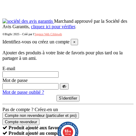
Marchand approuvé par la Société des
Avis Garantis,
cliquez ici pour vérifier
.
©Bigfic 2025 - Créé par l'
Agence Web Cibleweb
Identifiez-vous ou créez un compte
×
Ajouter des produits à votre liste de favoris pour plus tard ou la
partager à un ami.
E-mail
Mot de passe
Mot de passe oublié ?
S'identifier
Pas de compte ? Créez-en un
Compte non revendeur (particulier et pro)
Compte revendeur
Produit ajouté aux favoris
9.5
/10
Produit ajouté au comparateur.
2563 avis