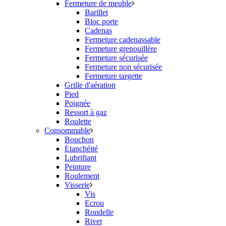
Fermeture de meuble
Barillet
Bloc porte
Cadenas
Fermeture cadenassable
Fermeture grenouillère
Fermeture sécurisée
Fermeture non sécurisée
Fermeture targette
Grille d'aération
Pied
Poignée
Ressort à gaz
Roulette
Consommable
Bouchon
Etanchéité
Lubrifiant
Peinture
Roulement
Visserie
Vis
Ecrou
Rondelle
Rivet