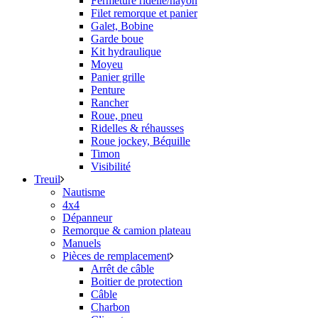
Fermeture ridelle/hayon
Filet remorque et panier
Galet, Bobine
Garde boue
Kit hydraulique
Moyeu
Panier grille
Penture
Rancher
Roue, pneu
Ridelles & réhausses
Roue jockey, Béquille
Timon
Visibilité
Treuil
Nautisme
4x4
Dépanneur
Remorque & camion plateau
Manuels
Pièces de remplacement
Arrêt de câble
Boitier de protection
Câble
Charbon