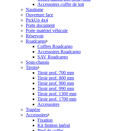
Accessoires coffre de toit
Nautisme
Ouverture face
PickUp 4x4
Porte document
Porte matériel véhicule
Réservoir
Roadcargo
Coffres Roadcargo
Accessoires Roadcargo
SAV Roadcargo
Sous-chassis
Tiroirs
Tiroir prof. 700 mm
Tiroir prof. 800 mm
Tiroir prof. 900 mm
Tiroir prof. 990 mm
Tiroir prof. 1300 mm
Tiroir prof. 1700 mm
Accessoires
Trapèze
Accessoires
Fixation
Kit finition latéral
Pied de coffre