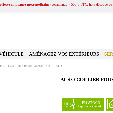
 offerte en France métropolitaine
(commande > 500 € TTC, hors découpe de 
 VÉHICULE
AMÉNAGEZ VOS EXTÉRIEURS
SER
POUR CÂBLE DE TREUIL MANUEL 900 ET 900A
ALKO COLLIER POUR
EN STOCK :
Expédition sous 24h