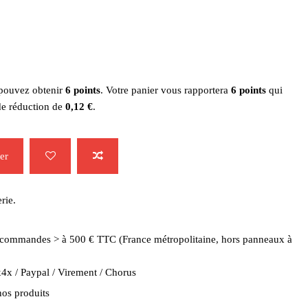
 pouvez obtenir
6
points
. Votre panier vous rapportera
6
points
qui
de réduction de
0,12 €
.
er
rie.
es commandes > à 500 € TTC (France métropolitaine, hors panneaux à
4x / Paypal / Virement / Chorus
nos produits