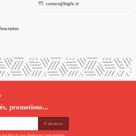
contact@bigfic.fr
étractation
r
és, promotions...
us êtes libre de vous désabonner à tout moment.