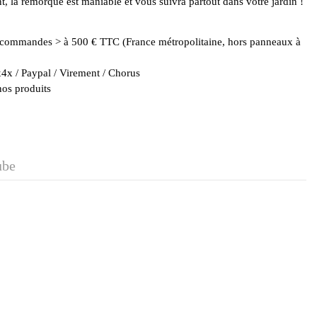
t, la remorque est maniable et vous suivra partout dans votre jardin !
es commandes > à 500 € TTC (France métropolitaine, hors panneaux à
4x / Paypal / Virement / Chorus
nos produits
ube