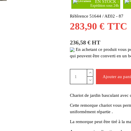
EN STOCK :
Expédition sous 24h
Référence
51644 / AE02 - 87
283,90 €
TTC
236,58 € HT
En achetant ce produit vous 
qui peuvent être converti en un 
Ajouter au pani
Chariot de jardin basculant ave
Cette remorque chariot vous perm
uniformément répartie .
La remorque peut être tiré à la m