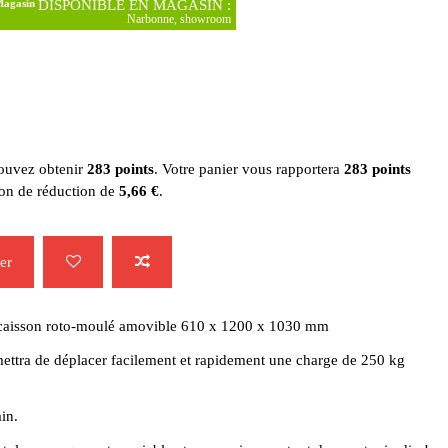
DISPONIBLE EN MAGASIN :
Narbonne, showroom
pouvez obtenir
283
points
. Votre panier vous rapportera
283
points
bon de réduction de
5,66 €
.
er
c caisson roto-moulé amovible 610 x 1200 x 1030 mm
ettra de déplacer facilement et rapidement une charge de 250 kg
ain.