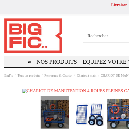
Livraison
NOS PRODUITS
EQUIPEZ VOTRE
BigFic
Tous les produits
Remorque & Chariot
Chariot à main
CHARIOT DE MANU