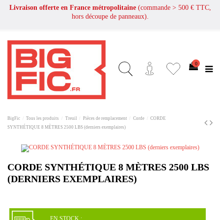
Livraison offerte en France métropolitaine
(commande > 500 € TTC,
hors découpe de panneaux).
0
BigFic
Tous les produits
Treuil
Pièces de remplacement
Corde
CORDE
SYNTHÉTIQUE 8 MÈTRES 2500 LBS (derniers exemplaires)
CORDE SYNTHÉTIQUE 8 MÈTRES 2500 LBS
(DERNIERS EXEMPLAIRES)
EN STOCK :