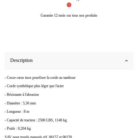
Garantie 12 mois sur tous nos produits
Description
- Cosse cœur inox pourfixer la corde au tambour
- Corde synthétique plus léger que l'acier
- Résistante à l'abrasion
- Diamètre : 5,56 mm
- Longueur : 8 m
- Capacité de traction : 2500 LBS, 1140 kg
- Poids : 0,204 kg
SAV pour treuils manuels réf. 06157 et 06159