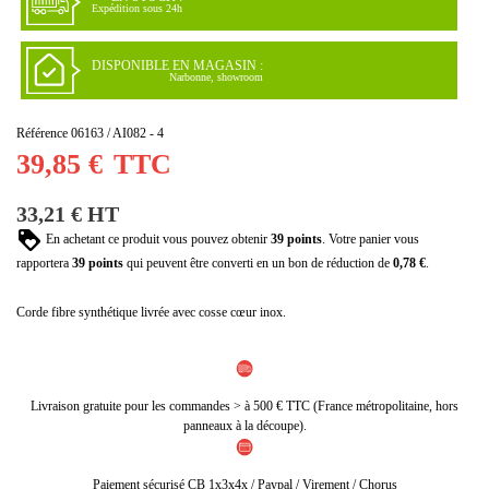
Expédition sous 24h
DISPONIBLE EN MAGASIN :
Narbonne, showroom
Référence
06163 / AI082 - 4
39,85 €
TTC
33,21 € HT
En achetant ce produit vous pouvez obtenir
39
points
. Votre panier vous
rapportera
39
points
qui peuvent être converti en un bon de réduction de
0,78 €
.
Corde fibre synthétique livrée avec cosse cœur inox.
Livraison gratuite pour les commandes > à 500 € TTC (France métropolitaine, hors
panneaux à la découpe).
Paiement sécurisé CB 1x3x4x / Paypal / Virement / Chorus