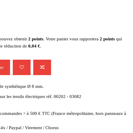
 pouvez obtenir
2
points
. Votre panier vous rapportera
2
points
qui
de réduction de
0,04 €
.
er
orde synthétique Ø 8 mm.
r les treuils électriques réf. 00202 - 03082
es commandes > à 500 € TTC (France métropolitaine, hors panneaux à
4x / Paypal / Virement / Chorus