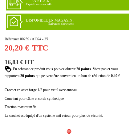
EN STOCK :
Expédition sous 24h
DISPONIBLE EN MAGASIN :
Narbonne, showroom
Référence
00259 / AI024 - 35
20,20 €
TTC
16,83 € HT
En achetant ce produit vous pouvez obtenir
20
points
. Votre panier vous
rapportera
20
points
qui peuvent être converti en un bon de réduction de
0,40 €
.
Crochet en acier forge 1/2 pour treuil avec anneau
Convient pour câble et corde synthétique
Traction maximum 9t
Le crochet est équipé d'un système anti-retour pour plus de sécurité.