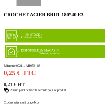
CROCHET ACIER BRUT 180*40 E3
EN STOCK :
Expédition sous 24h
DISPONIBLE EN MAGASIN :
Narbonne, showroom
Référence
00211 / AH075 - 88
0,25 €
TTC
0,21 € HT
Aucun point de fidélité accordé pour ce produit.
Crochet acier multi usage brut