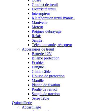
Cosse
Crochet de treuil
Electricité treuil
Interrupteur
Kit réparation treuil manuel
Manivelle
Moteur
Poignée débrayage
Relais
Sangle
Télécommande, récepteur
Accessoires de treuil
Batterie 12V
Bilame protection
Ecubier
Elingue
Guide câble
Housse de protection
Manille
Platine de fixation
Poulie de renvoi
Sangle de traction
Serre câble
Quincaillerie
Accastillage