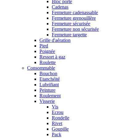
Bloc porte
Cadenas
Fermeture cadenassable
Fermeture grenouillère
Fermeture sécurisée
Fermeture non sécurisée
Fermeture targette
Grille d'aération
Pied
Poignée
Ressort à gaz
Roulette
Consommable
Bouchon
Etanchéité
Lubrifiant
Peinture
Roulement
Visserie
Vis
Ecrou
Rondelle
Rivet
Goupille
Pack