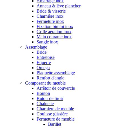
Amarrage inox
Anneau & lève plancher
Bride & visserie
Charnière inox
Fermeture inox
Fixation bimini inox
Grille aération inox
Main courante inox
Sangle inox
Assemblage
Bride
Entretoise
Equerre
Omega
Plaquette assemblage
Renfort d'angle
Composant du meuble
Arrêtoir de couvercle
Bouton
Butoir de tiroir
Chainette
Charnière de meuble
Coulisse glissière
Fermeture de meuble
Barillet