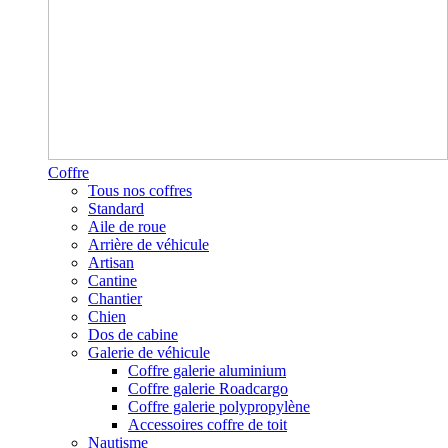
Coffre
Tous nos coffres
Standard
Aile de roue
Arrière de véhicule
Artisan
Cantine
Chantier
Chien
Dos de cabine
Galerie de véhicule
Coffre galerie aluminium
Coffre galerie Roadcargo
Coffre galerie polypropylène
Accessoires coffre de toit
Nautisme