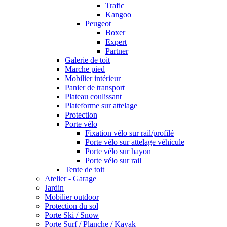
Trafic
Kangoo
Peugeot
Boxer
Expert
Partner
Galerie de toit
Marche pied
Mobilier intérieur
Panier de transport
Plateau coulissant
Plateforme sur attelage
Protection
Porte vélo
Fixation vélo sur rail/profilé
Porte vélo sur attelage véhicule
Porte vélo sur hayon
Porte vélo sur rail
Tente de toit
Atelier - Garage
Jardin
Mobilier outdoor
Protection du sol
Porte Ski / Snow
Porte Surf / Planche / Kayak