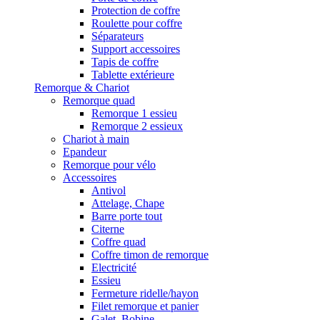
Protection de coffre
Roulette pour coffre
Séparateurs
Support accessoires
Tapis de coffre
Tablette extérieure
Remorque & Chariot
Remorque quad
Remorque 1 essieu
Remorque 2 essieux
Chariot à main
Epandeur
Remorque pour vélo
Accessoires
Antivol
Attelage, Chape
Barre porte tout
Citerne
Coffre quad
Coffre timon de remorque
Electricité
Essieu
Fermeture ridelle/hayon
Filet remorque et panier
Galet, Bobine