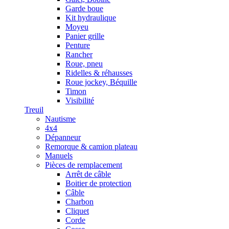
Garde boue
Kit hydraulique
Moyeu
Panier grille
Penture
Rancher
Roue, pneu
Ridelles & réhausses
Roue jockey, Béquille
Timon
Visibilité
Treuil
Nautisme
4x4
Dépanneur
Remorque & camion plateau
Manuels
Pièces de remplacement
Arrêt de câble
Boitier de protection
Câble
Charbon
Cliquet
Corde