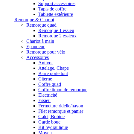
Support accessoires
Tapis de coffre
Tablette extérieure
Remorque & Chariot
Remorque quad
Remorque 1 essieu
Remorque 2 essieux
Chariot à main
Epandeur
Remorque pour vélo
Accessoires
Antivol
Attelage, Chape
Barre porte tout
Citerne
Coffre quad
Coffre timon de remorque
Electricité
Essieu
Fermeture ridelle/hayon
Filet remorque et panier
Galet, Bobine
Garde boue
Kit hydraulique
Moyeu