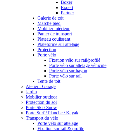
Boxer
Expert
Partner
Galerie de toit
Marche pied
Mobilier intérieur
Panier de transport
Plateau coulissant
Plateforme sur attelage
Protection
Porte vélo
Fixation vélo sur rail/profilé
Porte vélo sur attelage véhicule
Porte vélo sur hayon
Porte vélo sur rail
Tente de toit
Atelier - Garage
Jardin
Mobilier outdoor
Protection du sol
Porte Ski / Snow
Porte Surf / Planche / Kayak
Transport du vélo
Porte vélo sur attelage
Fixation sur rail & profile