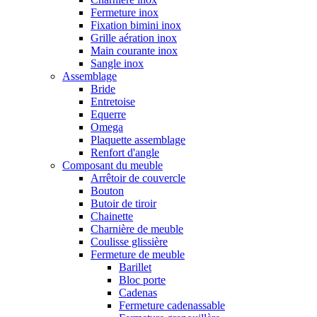
Fermeture inox
Fixation bimini inox
Grille aération inox
Main courante inox
Sangle inox
Assemblage
Bride
Entretoise
Equerre
Omega
Plaquette assemblage
Renfort d'angle
Composant du meuble
Arrêtoir de couvercle
Bouton
Butoir de tiroir
Chainette
Charnière de meuble
Coulisse glissière
Fermeture de meuble
Barillet
Bloc porte
Cadenas
Fermeture cadenassable