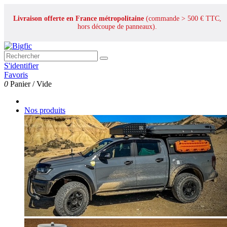
Livraison offerte en France métropolitaine
(commande > 500 € TTC,
hors découpe de panneaux).
S'identifier
Favoris
0
Panier
/
Vide
Nos produits