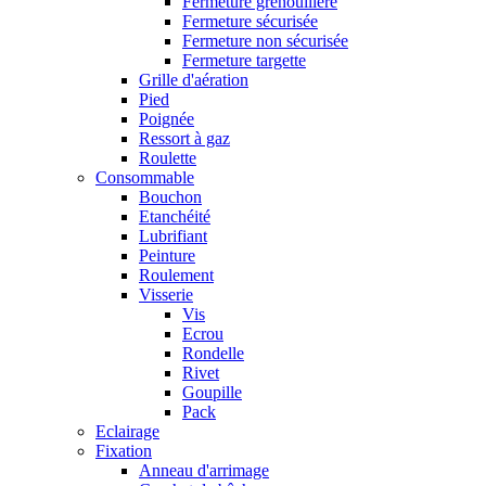
Fermeture grenouillère
Fermeture sécurisée
Fermeture non sécurisée
Fermeture targette
Grille d'aération
Pied
Poignée
Ressort à gaz
Roulette
Consommable
Bouchon
Etanchéité
Lubrifiant
Peinture
Roulement
Visserie
Vis
Ecrou
Rondelle
Rivet
Goupille
Pack
Eclairage
Fixation
Anneau d'arrimage