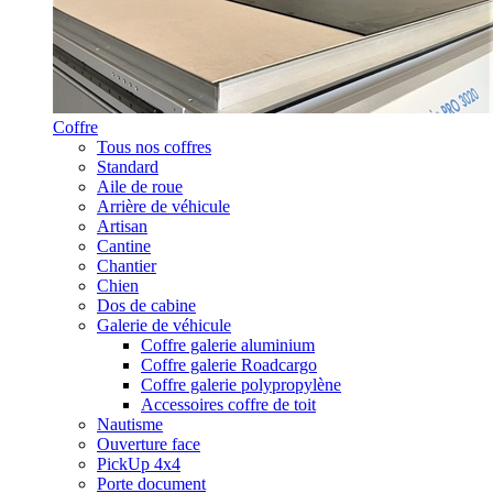
Coffre
Tous nos coffres
Standard
Aile de roue
Arrière de véhicule
Artisan
Cantine
Chantier
Chien
Dos de cabine
Galerie de véhicule
Coffre galerie aluminium
Coffre galerie Roadcargo
Coffre galerie polypropylène
Accessoires coffre de toit
Nautisme
Ouverture face
PickUp 4x4
Porte document