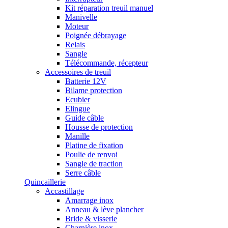
Kit réparation treuil manuel
Manivelle
Moteur
Poignée débrayage
Relais
Sangle
Télécommande, récepteur
Accessoires de treuil
Batterie 12V
Bilame protection
Ecubier
Elingue
Guide câble
Housse de protection
Manille
Platine de fixation
Poulie de renvoi
Sangle de traction
Serre câble
Quincaillerie
Accastillage
Amarrage inox
Anneau & lève plancher
Bride & visserie
Charnière inox