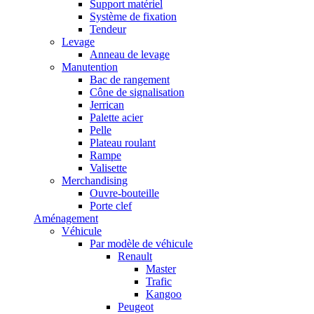
Support matériel
Système de fixation
Tendeur
Levage
Anneau de levage
Manutention
Bac de rangement
Cône de signalisation
Jerrican
Palette acier
Pelle
Plateau roulant
Rampe
Valisette
Merchandising
Ouvre-bouteille
Porte clef
Aménagement
Véhicule
Par modèle de véhicule
Renault
Master
Trafic
Kangoo
Peugeot