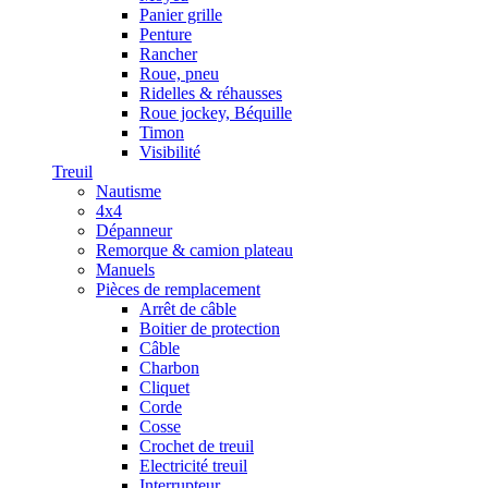
Panier grille
Penture
Rancher
Roue, pneu
Ridelles & réhausses
Roue jockey, Béquille
Timon
Visibilité
Treuil
Nautisme
4x4
Dépanneur
Remorque & camion plateau
Manuels
Pièces de remplacement
Arrêt de câble
Boitier de protection
Câble
Charbon
Cliquet
Corde
Cosse
Crochet de treuil
Electricité treuil
Interrupteur