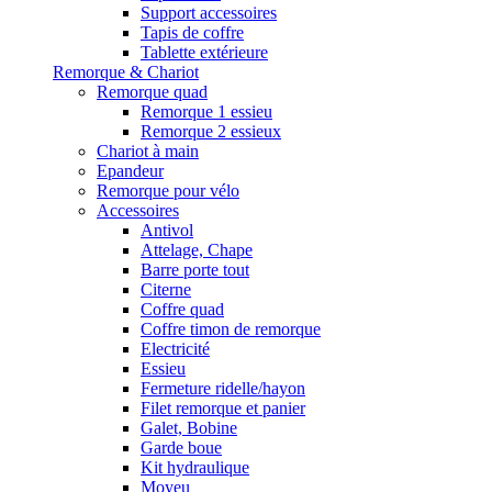
Support accessoires
Tapis de coffre
Tablette extérieure
Remorque & Chariot
Remorque quad
Remorque 1 essieu
Remorque 2 essieux
Chariot à main
Epandeur
Remorque pour vélo
Accessoires
Antivol
Attelage, Chape
Barre porte tout
Citerne
Coffre quad
Coffre timon de remorque
Electricité
Essieu
Fermeture ridelle/hayon
Filet remorque et panier
Galet, Bobine
Garde boue
Kit hydraulique
Moyeu