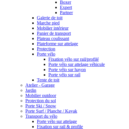
Boxer
Expert
Partner
Galerie de toit
Marche pied
Mobilier intérieur
Panier de transport
Plateau coulissant
Plateforme sur attelage
Protection
Porte vélo
Fixation vélo sur rail/profilé
Porte vélo sur attelage véhicule
Porte vélo sur hayon
Porte vélo sur rail
Tente de toit
Atelier - Garage
Jardin
Mobilier outdoor
Protection du sol
Porte Ski / Snow
Porte Surf / Planche / Kayak
Transport du vélo
Porte vélo sur attelage
Fixation sur rail & profile