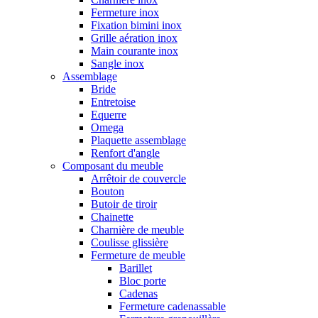
Fermeture inox
Fixation bimini inox
Grille aération inox
Main courante inox
Sangle inox
Assemblage
Bride
Entretoise
Equerre
Omega
Plaquette assemblage
Renfort d'angle
Composant du meuble
Arrêtoir de couvercle
Bouton
Butoir de tiroir
Chainette
Charnière de meuble
Coulisse glissière
Fermeture de meuble
Barillet
Bloc porte
Cadenas
Fermeture cadenassable