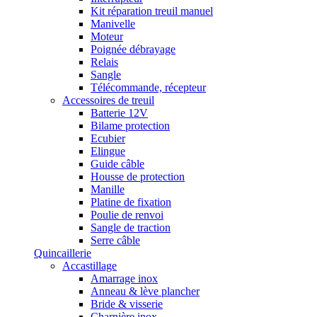
Kit réparation treuil manuel
Manivelle
Moteur
Poignée débrayage
Relais
Sangle
Télécommande, récepteur
Accessoires de treuil
Batterie 12V
Bilame protection
Ecubier
Elingue
Guide câble
Housse de protection
Manille
Platine de fixation
Poulie de renvoi
Sangle de traction
Serre câble
Quincaillerie
Accastillage
Amarrage inox
Anneau & lève plancher
Bride & visserie
Charnière inox