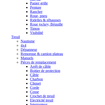
Panier grille
Penture
Rancher
Roue, pneu
Ridelles & réhausses
Roue jockey, Béquille
Timon
Visibilité
Treuil
Nautisme
4x4
Dépanneur
Remorque & camion plateau
Manuels
Pièces de remplacement
Arrêt de câble
Boitier de protection
Câble
Charbon
Cliquet
Corde
Cosse
Crochet de treuil
Electricité treuil
Interrupteur