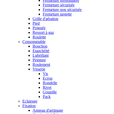
Fermeture grenouillère
Fermeture sécurisée
Fermeture non sécurisée
Fermeture targette
Grille d'aération
Pied
Poignée
Ressort à gaz
Roulette
Consommable
Bouchon
Etanchéité
Lubrifiant
Peinture
Roulement
Visserie
Vis
Ecrou
Rondelle
Rivet
Goupille
Pack
Eclairage
Fixation
Anneau d'arrimage