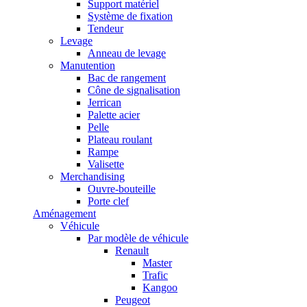
Support matériel
Système de fixation
Tendeur
Levage
Anneau de levage
Manutention
Bac de rangement
Cône de signalisation
Jerrican
Palette acier
Pelle
Plateau roulant
Rampe
Valisette
Merchandising
Ouvre-bouteille
Porte clef
Aménagement
Véhicule
Par modèle de véhicule
Renault
Master
Trafic
Kangoo
Peugeot