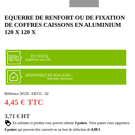
EQUERRE DE RENFORT OU DE FIXATION
DE COFFRES CAISSONS EN ALUMINIUM
120 X 120 X
EN STOCK :
Expédition sous 24h
DISPONIBLE EN MAGASIN :
Narbonne, showroom
Référence
50128 / AH151 - 42
4,45 €
TTC
3,71 € HT
En achetant ce produit vous pouvez obtenir
4
points
. Votre panier vous rapportera
4
points
qui peuvent être converti en un bon de réduction de
0,08 €
.