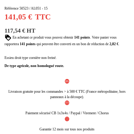
Référence
50523 / AL051 - 15
(1 avis)
141,05 €
TTC
117,54 € HT
En achetant ce produit vous pouvez obtenir
141
points
. Votre panier vous
rapportera
141
points
qui peuvent être converti en un bon de réduction de
2,82 €
.
Essieu droit type cornière non freiné.
De type agricole, non homologué route.
Livraison gratuite pour les commandes > à 500 € TTC (France métropolitaine, hors
panneaux à la découpe).
Paiement sécurisé CB 1x3x4x / Paypal / Virement / Chorus
Garantie 12 mois sur tous nos produits