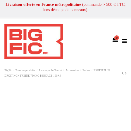
Livraison offerte en France métropolitaine
(commande > 500 € TTC,
hors découpe de panneaux).
0
BigFic
Tous les produits
Remorque & Chariot
Accessoires
Essieu
ESSIEU PLUS
DROIT NON FREINE 750 KG PERCAGE 100X4