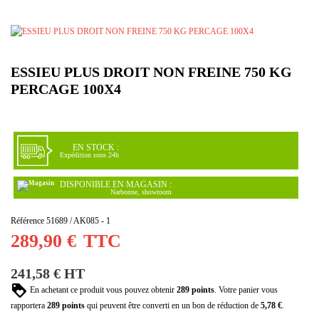
ESSIEU PLUS DROIT NON FREINE 750 KG
PERCAGE 100X4
EN STOCK :
Expédition sous 24h
DISPONIBLE EN MAGASIN :
Narbonne, showroom
Référence
51689 / AK085 - 1
289,90 €
TTC
241,58 € HT
En achetant ce produit vous pouvez obtenir
289
points
. Votre panier vous
rapportera
289
points
qui peuvent être converti en un bon de réduction de
5,78 €
.