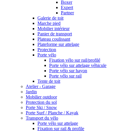
Boxer
Expert
Partner
Galerie de toit
Marche pied
Mobilier intérieur
Panier de transport
Plateau coulissant
Plateforme sur attelage
Protection
Porte vélo
Fixation vélo sur rail/profilé
Porte vélo sur attelage véhicule
Porte vélo sur hayon
Porte vélo sur rail
Tente de toit
Atelier - Garage
Jardin
Mobilier outdoor
Protection du sol
Porte Ski / Snow
Porte Surf / Planche / Kayak
Transport du vélo
Porte vélo sur attelage
Fixation sur rail & profile