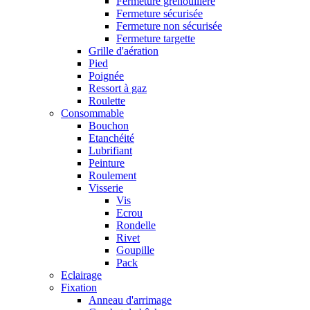
Fermeture grenouillère
Fermeture sécurisée
Fermeture non sécurisée
Fermeture targette
Grille d'aération
Pied
Poignée
Ressort à gaz
Roulette
Consommable
Bouchon
Etanchéité
Lubrifiant
Peinture
Roulement
Visserie
Vis
Ecrou
Rondelle
Rivet
Goupille
Pack
Eclairage
Fixation
Anneau d'arrimage