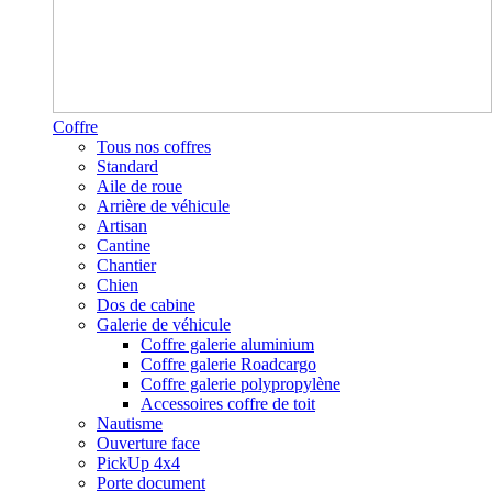
Coffre
Tous nos coffres
Standard
Aile de roue
Arrière de véhicule
Artisan
Cantine
Chantier
Chien
Dos de cabine
Galerie de véhicule
Coffre galerie aluminium
Coffre galerie Roadcargo
Coffre galerie polypropylène
Accessoires coffre de toit
Nautisme
Ouverture face
PickUp 4x4
Porte document