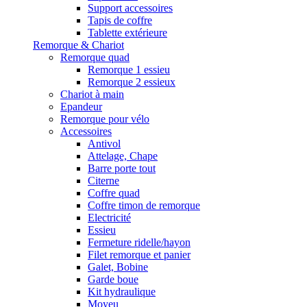
Support accessoires
Tapis de coffre
Tablette extérieure
Remorque & Chariot
Remorque quad
Remorque 1 essieu
Remorque 2 essieux
Chariot à main
Epandeur
Remorque pour vélo
Accessoires
Antivol
Attelage, Chape
Barre porte tout
Citerne
Coffre quad
Coffre timon de remorque
Electricité
Essieu
Fermeture ridelle/hayon
Filet remorque et panier
Galet, Bobine
Garde boue
Kit hydraulique
Moyeu