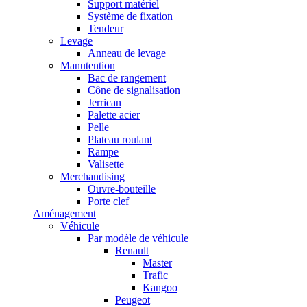
Support matériel
Système de fixation
Tendeur
Levage
Anneau de levage
Manutention
Bac de rangement
Cône de signalisation
Jerrican
Palette acier
Pelle
Plateau roulant
Rampe
Valisette
Merchandising
Ouvre-bouteille
Porte clef
Aménagement
Véhicule
Par modèle de véhicule
Renault
Master
Trafic
Kangoo
Peugeot