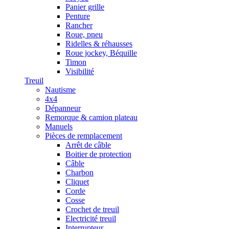
Panier grille
Penture
Rancher
Roue, pneu
Ridelles & réhausses
Roue jockey, Béquille
Timon
Visibilité
Treuil
Nautisme
4x4
Dépanneur
Remorque & camion plateau
Manuels
Pièces de remplacement
Arrêt de câble
Boitier de protection
Câble
Charbon
Cliquet
Corde
Cosse
Crochet de treuil
Electricité treuil
Interrupteur