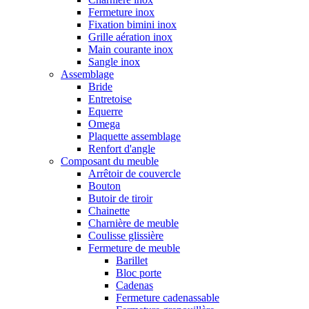
Fermeture inox
Fixation bimini inox
Grille aération inox
Main courante inox
Sangle inox
Assemblage
Bride
Entretoise
Equerre
Omega
Plaquette assemblage
Renfort d'angle
Composant du meuble
Arrêtoir de couvercle
Bouton
Butoir de tiroir
Chainette
Charnière de meuble
Coulisse glissière
Fermeture de meuble
Barillet
Bloc porte
Cadenas
Fermeture cadenassable