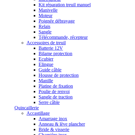
Kit réparation treuil manuel
Manivelle
Moteur
Poignée débrayage
Relais
Sangle
Télécommande, récepteur
Accessoires de treuil
Batterie 12V
Bilame protection
Ecubier
Elingue
Guide câble
Housse de protection
Manille
Platine de fixation
Poulie de renvoi
Sangle de traction
Serre câble
Quincaillerie
Accastillage
Amarrage inox
Anneau & lève plancher
Bride & visserie
Charnière inox