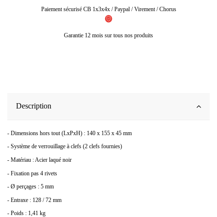
Paiement sécurisé CB 1x3x4x / Paypal / Virement / Chorus
Garantie 12 mois sur tous nos produits
Description
- Dimensions hors tout (LxPxH) : 140 x 155 x 45 mm
- Système de verrouillage à clefs (2 clefs fournies)
- Matériau : Acier laqué noir
- Fixation pas 4 rivets
- Ø perçages : 5 mm
- Entraxe : 128 / 72 mm
- Poids : 1,41 kg