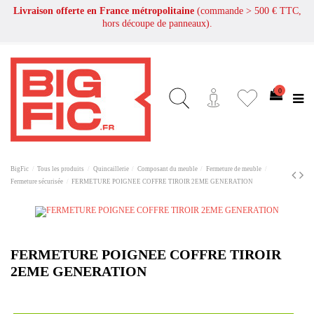
Livraison offerte en France métropolitaine
(commande > 500 € TTC,
hors découpe de panneaux).
0
BigFic
Tous les produits
Quincaillerie
Composant du meuble
Fermeture de meuble
Fermeture sécurisée
FERMETURE POIGNEE COFFRE TIROIR 2EME GENERATION
FERMETURE POIGNEE COFFRE TIROIR
2EME GENERATION