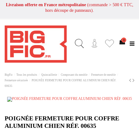
Livraison offerte en France métropolitaine
(commande > 500 € TTC,
hors découpe de panneaux).
0
BigFic
Tous les produits
Quincaillerie
Composant du meuble
Fermeture de meuble
Fermeture sécurisée
POIGNÉE FERMETURE POUR COFFRE ALUMINIUM CHIEN RÉF.
00635
POIGNÉE FERMETURE POUR COFFRE
ALUMINIUM CHIEN RÉF. 00635