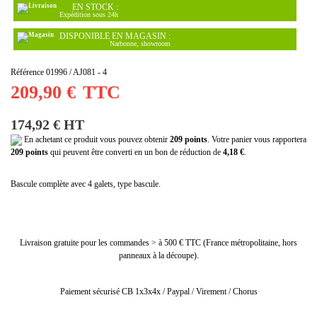
EN STOCK :
Expédition sous 24h
DISPONIBLE EN MAGASIN :
Narbonne, showroom
Référence
01996 / AJ081 - 4
209,90 €
TTC
174,92 € HT
En achetant ce produit vous pouvez obtenir
209
points
. Votre panier vous rapportera
209
points
qui peuvent être converti en un bon de réduction de
4,18 €
.
Bascule complète avec 4 galets, type bascule.
Livraison gratuite pour les commandes > à 500 € TTC (France métropolitaine, hors
panneaux à la découpe).
Paiement sécurisé CB 1x3x4x / Paypal / Virement / Chorus