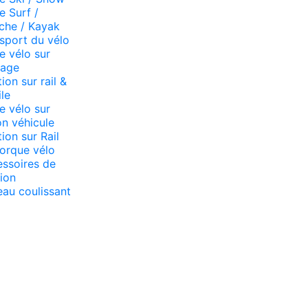
e Surf /
che / Kayak
sport du vélo
e vélo sur
lage
tion sur rail &
ile
e vélo sur
n véhicule
tion sur Rail
orque vélo
ssoires de
tion
eau coulissant