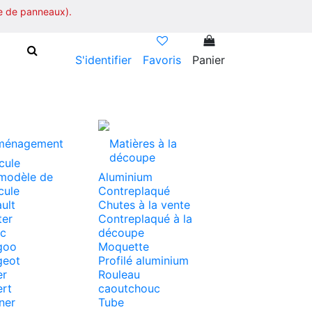
 de panneaux).
S'identifier
Favoris
Panier
ménagement
Matières à la
découpe
cule
modèle de
Aluminium
cule
Contreplaqué
ult
Chutes à la vente
ter
Contreplaqué à la
ic
découpe
goo
Moquette
geot
Profilé aluminium
er
Rouleau
rt
caoutchouc
ner
Tube