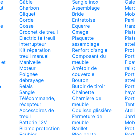
pe
Câble
Sangle inox
Gale
ut
Charbon
Assemblage
Mar
Cliquet
Bride
Mobi
Corde
Entretoise
Pani
de
Cosse
Equerre
tran
Crochet de treuil
Omega
Plat
Electricité treuil
Plaquette
Plat
Interrupteur
assemblage
atte
Kit réparation
Renfort d'angle
Prot
treuil manuel
Composant du
Port
 et
Manivelle
meuble
Fixa
Moteur
Arrêtoir de
rail/
Poignée
couvercle
Port
débrayage
Bouton
atte
e
Relais
Butoir de tiroir
Port
Sangle
Chainette
hay
Télécommande,
Charnière de
Port
récepteur
meuble
Tent
Accessoires de
Coulisse glissière
Atel
treuil
Fermeture de
Jard
Batterie 12V
meuble
Mobi
Bilame protection
Barillet
Prot
Ecubier
Bloc porte
Port