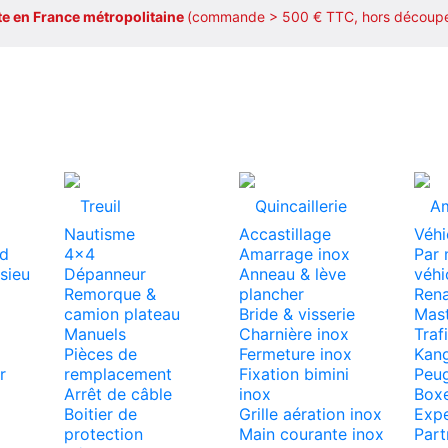
rte en France métropolitaine
(commande > 500 € TTC, hors découpe
Treuil
Quincaillerie
A
Nautisme
Accastillage
Véhi
d
4x4
Amarrage inox
Par 
sieu
Dépanneur
Anneau & lève
véhi
Remorque &
plancher
Rena
camion plateau
Bride & visserie
Mas
Manuels
Charnière inox
Traf
Pièces de
Fermeture inox
Kan
r
remplacement
Fixation bimini
Peu
Arrêt de câble
inox
Box
Boitier de
Grille aération inox
Expe
protection
Main courante inox
Part