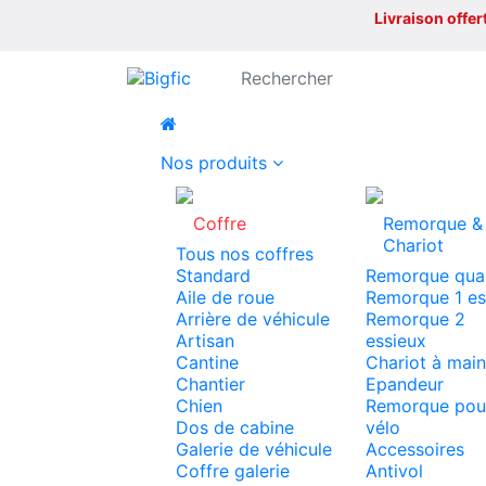
Livraison offe
Nos produits
Coffre
Remorque &
Chariot
Tous nos coffres
Standard
Remorque qua
Aile de roue
Remorque 1 es
Arrière de véhicule
Remorque 2
Artisan
essieux
Cantine
Chariot à main
Chantier
Epandeur
Chien
Remorque pou
Dos de cabine
vélo
Galerie de véhicule
Accessoires
Coffre galerie
Antivol