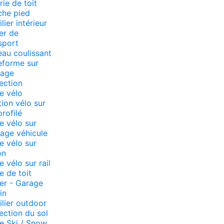
rie de toit
che pied
lier intérieur
er de
sport
eau coulissant
eforme sur
lage
ection
e vélo
tion vélo sur
profilé
e vélo sur
lage véhicule
e vélo sur
on
e vélo sur rail
e de toit
ier - Garage
in
lier outdoor
ection du sol
e Ski / Snow