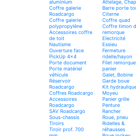
aluminium
Attelage, Cha
Coffre galerie
Barre porte to
Roadcargo
Citerne
Coffre galerie
Coffre quad
polypropylène
Coffre timon 
Accessoires coffre
remorque
de toit
Electricité
Nautisme
Essieu
Ouverture face
Fermeture
PickUp 4x4
ridelle/hayon
Porte document
Filet remorque
Porte matériel
panier
véhicule
Galet, Bobine
Réservoir
Garde boue
Roadcargo
Kit hydrauliqu
Coffres Roadcargo
Moyeu
Accessoires
Panier grille
Roadcargo
Penture
SAV Roadcargo
Rancher
Sous-chassis
Roue, pneu
Tiroirs
Ridelles &
Tiroir prof. 700
réhausses
mm
Roue jockey,