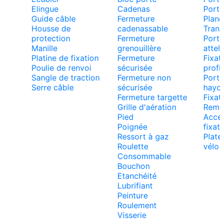
Elingue
Cadenas
Port
Guide câble
Fermeture
Plan
Housse de
cadenassable
Tran
protection
Fermeture
Port
Manille
grenouillère
atte
Platine de fixation
Fermeture
Fixa
Poulie de renvoi
sécurisée
prof
Sangle de traction
Fermeture non
Port
Serre câble
sécurisée
hayo
Fermeture targette
Fixa
Grille d'aération
Rem
Pied
Acce
Poignée
fixa
Ressort à gaz
Plat
Roulette
vélo
Consommable
Bouchon
Etanchéité
Lubrifiant
Peinture
Roulement
Visserie