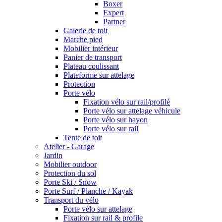
Boxer
Expert
Partner
Galerie de toit
Marche pied
Mobilier intérieur
Panier de transport
Plateau coulissant
Plateforme sur attelage
Protection
Porte vélo
Fixation vélo sur rail/profilé
Porte vélo sur attelage véhicule
Porte vélo sur hayon
Porte vélo sur rail
Tente de toit
Atelier - Garage
Jardin
Mobilier outdoor
Protection du sol
Porte Ski / Snow
Porte Surf / Planche / Kayak
Transport du vélo
Porte vélo sur attelage
Fixation sur rail & profile