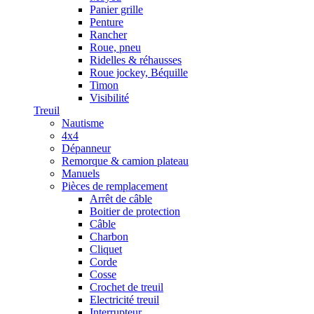
Panier grille
Penture
Rancher
Roue, pneu
Ridelles & réhausses
Roue jockey, Béquille
Timon
Visibilité
Treuil
Nautisme
4x4
Dépanneur
Remorque & camion plateau
Manuels
Pièces de remplacement
Arrêt de câble
Boitier de protection
Câble
Charbon
Cliquet
Corde
Cosse
Crochet de treuil
Electricité treuil
Interrupteur