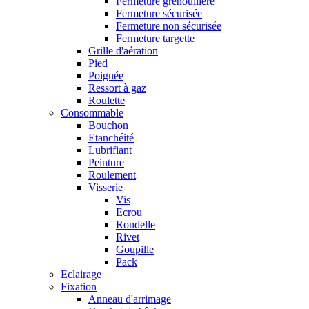
Fermeture grenouillère
Fermeture sécurisée
Fermeture non sécurisée
Fermeture targette
Grille d'aération
Pied
Poignée
Ressort à gaz
Roulette
Consommable
Bouchon
Etanchéité
Lubrifiant
Peinture
Roulement
Visserie
Vis
Ecrou
Rondelle
Rivet
Goupille
Pack
Eclairage
Fixation
Anneau d'arrimage