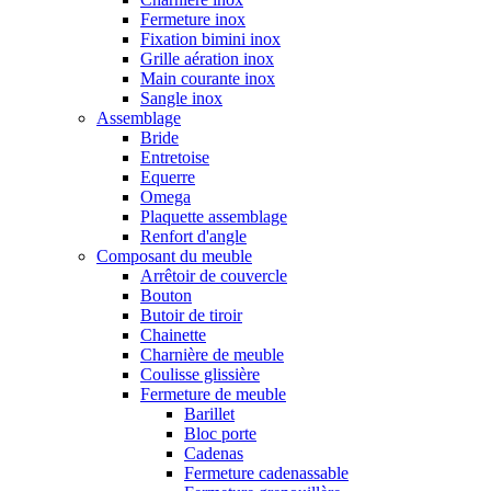
Fermeture inox
Fixation bimini inox
Grille aération inox
Main courante inox
Sangle inox
Assemblage
Bride
Entretoise
Equerre
Omega
Plaquette assemblage
Renfort d'angle
Composant du meuble
Arrêtoir de couvercle
Bouton
Butoir de tiroir
Chainette
Charnière de meuble
Coulisse glissière
Fermeture de meuble
Barillet
Bloc porte
Cadenas
Fermeture cadenassable