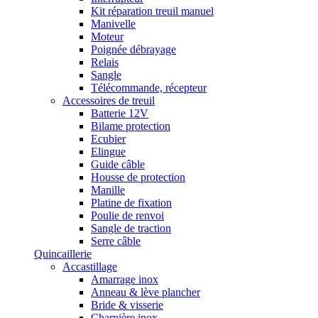
Kit réparation treuil manuel
Manivelle
Moteur
Poignée débrayage
Relais
Sangle
Télécommande, récepteur
Accessoires de treuil
Batterie 12V
Bilame protection
Ecubier
Elingue
Guide câble
Housse de protection
Manille
Platine de fixation
Poulie de renvoi
Sangle de traction
Serre câble
Quincaillerie
Accastillage
Amarrage inox
Anneau & lève plancher
Bride & visserie
Charnière inox