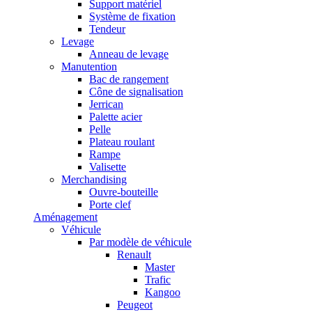
Support matériel
Système de fixation
Tendeur
Levage
Anneau de levage
Manutention
Bac de rangement
Cône de signalisation
Jerrican
Palette acier
Pelle
Plateau roulant
Rampe
Valisette
Merchandising
Ouvre-bouteille
Porte clef
Aménagement
Véhicule
Par modèle de véhicule
Renault
Master
Trafic
Kangoo
Peugeot