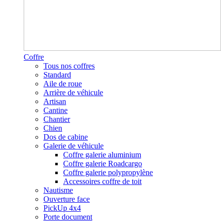
Coffre
Tous nos coffres
Standard
Aile de roue
Arrière de véhicule
Artisan
Cantine
Chantier
Chien
Dos de cabine
Galerie de véhicule
Coffre galerie aluminium
Coffre galerie Roadcargo
Coffre galerie polypropylène
Accessoires coffre de toit
Nautisme
Ouverture face
PickUp 4x4
Porte document