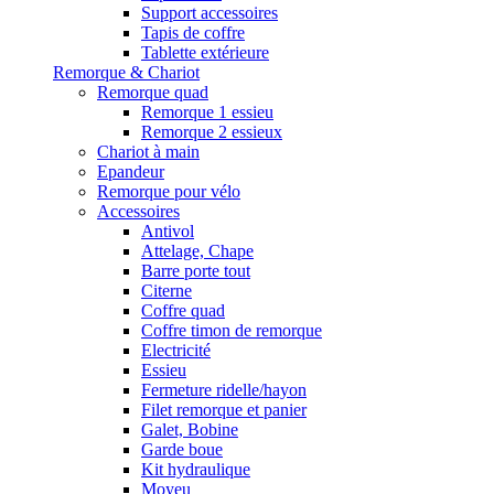
Support accessoires
Tapis de coffre
Tablette extérieure
Remorque & Chariot
Remorque quad
Remorque 1 essieu
Remorque 2 essieux
Chariot à main
Epandeur
Remorque pour vélo
Accessoires
Antivol
Attelage, Chape
Barre porte tout
Citerne
Coffre quad
Coffre timon de remorque
Electricité
Essieu
Fermeture ridelle/hayon
Filet remorque et panier
Galet, Bobine
Garde boue
Kit hydraulique
Moyeu