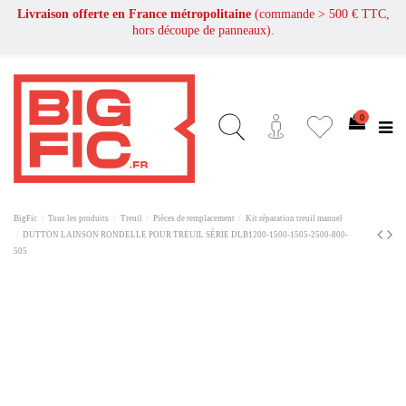
Livraison offerte en France métropolitaine
(commande > 500 € TTC,
hors découpe de panneaux).
0
BigFic
Tous les produits
Treuil
Pièces de remplacement
Kit réparation treuil manuel
DUTTON LAINSON RONDELLE POUR TREUIL SÉRIE DLB1200-1500-1505-2500-800-
505