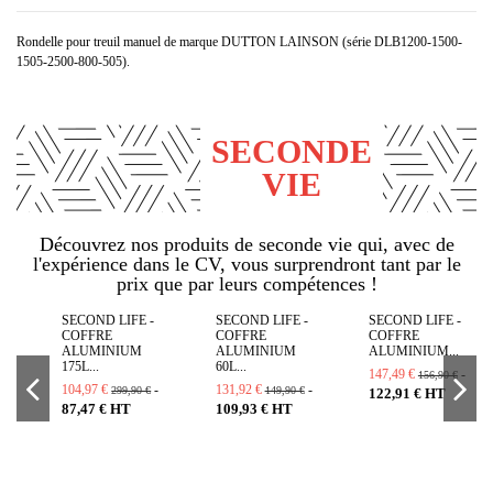
Rondelle pour treuil manuel de marque DUTTON LAINSON (série DLB1200-1500-
1505-2500-800-505).
SECONDE
VIE
Découvrez nos produits de seconde vie qui, avec de
l'expérience dans le CV, vous surprendront tant par le
prix que par leurs compétences !
SECOND LIFE -
SECOND LIFE -
SECOND LIFE -
COFFRE
COFFRE
COFFRE
ALUMINIUM
ALUMINIUM
ALUMINIUM...
175L...
60L...
147,49 €
-
156,90 €
104,97 €
-
131,92 €
-
299,90 €
149,90 €
122,91 € HT
87,47 € HT
109,93 € HT
SECOND LIFE -
SECONDE VIE -
SECONDE VIE -
SECOND LIFE -
SECOND LIFE -
SECOND LIFE -
SECOND LIFE -
SECONDE VIE -
SECONDE VIE -
SECONDE VIE -
SECONDE VIE -
SECOND LIFE -
SECOND LIFE -
2DE LIFE -
SECOND LIFE -
SECOND LIFE -
SECONDE VIE -
SECOND LIFE -
SECOND LIFE -
SECOND LIFE -
SECONDE LIFE
SECONDE VIE -
SECOND LIFE -
SECONDE VIE -
SECONDE VIE -
SECONDE VIE -
SECOND LIFE -
COFFRE
COFFRE
COFFRE
COFFRE
COFFRE
COFFRE ROTO
COFFRE
SECONDE VIE -
COFFRE 1
COFFRE
COFFRE
COFFRE DE
COFFRE 1
COFFRE
COFFRE
COFFRE
COFFRE
COFFRE
COFFRE
COFFRE
- COFFRE
COFFRE
COFFRE
COFFRE ROTO
SECONDE VIE -
COFFRE
COFFRE