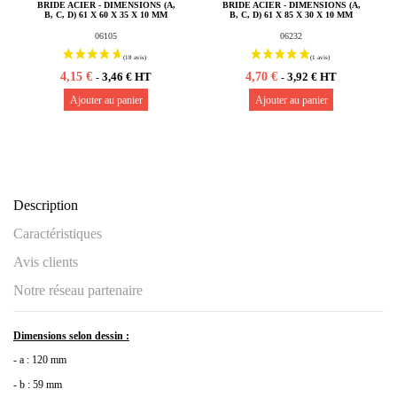
BRIDE ACIER - DIMENSIONS (A,
BRIDE ACIER - DIMENSIONS (A,
B, C, D) 61 X 60 X 35 X 10 MM
B, C, D) 61 X 85 X 30 X 10 MM
06105
06232
4,15 €
4,70 €
3,46 € HT
3,92 € HT
-
-
Ajouter au panier
Ajouter au panier
Description
Caractéristiques
Avis clients
Notre réseau partenaire
Dimensions selon dessin :
- a : 120 mm
- b : 59 mm