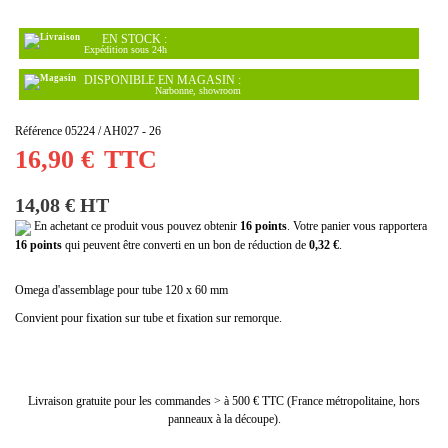
EN STOCK :
(6 avis)
Expédition sous 24h
DISPONIBLE EN MAGASIN :
Narbonne, showroom
Référence
05224 / AH027 - 26
16,90 €
TTC
14,08 € HT
En achetant ce produit vous pouvez obtenir
16
points
. Votre panier vous rapportera
16
points
qui peuvent être converti en un bon de réduction de
0,32 €
.
Omega d'assemblage pour tube 120 x 60 mm
Convient pour fixation sur tube et fixation sur remorque.
Livraison gratuite pour les commandes > à 500 € TTC (France métropolitaine, hors
panneaux à la découpe).