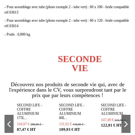
- Pour assemblage avec tube (photo exemple 2 - tube vert) : 60 x 100 - bride compatible
réf.03613
(18 avis)
- Pour assemblage avec tube (photo exemple 2 - tube vert) : 60 x 120 - bride compatible
réf.03614
- Poids : 0,800 kg
SECONDE
VIE
Découvrez nos produits de seconde vie qui, avec de
l'expérience dans le CV, vous surprendront tant par le
prix que par leurs compétences !
SECOND LIFE -
SECOND LIFE -
SECOND LIFE -
COFFRE
COFFRE
COFFRE
ALUMINIUM
ALUMINIUM
ALUMINIUM...
175L...
60L...
147,49 €
-
156,90 €
104,97 €
-
131,92 €
-
299,90 €
149,90 €
122,91 € HT
87,47 € HT
109,93 € HT