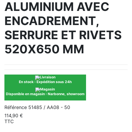
ALUMINIUM AVEC
ENCADREMENT,
SERRURE ET RIVETS
520X650 MM
En stock :
Expédition sous 24h
Disponible en magasin :
Narbonne, showroom
Référence
51485 / AA08 - 50
114,90 €
TTC