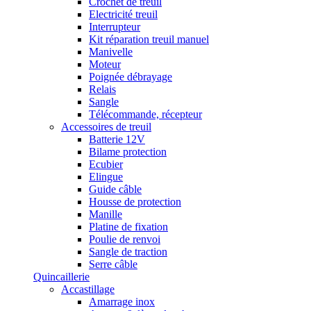
Crochet de treuil
Electricité treuil
Interrupteur
Kit réparation treuil manuel
Manivelle
Moteur
Poignée débrayage
Relais
Sangle
Télécommande, récepteur
Accessoires de treuil
Batterie 12V
Bilame protection
Ecubier
Elingue
Guide câble
Housse de protection
Manille
Platine de fixation
Poulie de renvoi
Sangle de traction
Serre câble
Quincaillerie
Accastillage
Amarrage inox