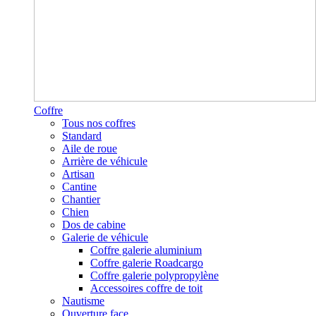
Coffre
Tous nos coffres
Standard
Aile de roue
Arrière de véhicule
Artisan
Cantine
Chantier
Chien
Dos de cabine
Galerie de véhicule
Coffre galerie aluminium
Coffre galerie Roadcargo
Coffre galerie polypropylène
Accessoires coffre de toit
Nautisme
Ouverture face