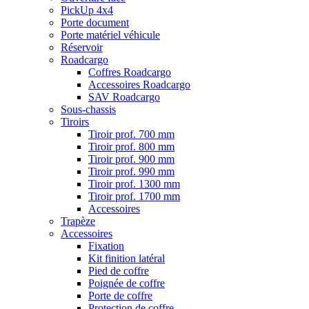
PickUp 4x4
Porte document
Porte matériel véhicule
Réservoir
Roadcargo
Coffres Roadcargo
Accessoires Roadcargo
SAV Roadcargo
Sous-chassis
Tiroirs
Tiroir prof. 700 mm
Tiroir prof. 800 mm
Tiroir prof. 900 mm
Tiroir prof. 990 mm
Tiroir prof. 1300 mm
Tiroir prof. 1700 mm
Accessoires
Trapèze
Accessoires
Fixation
Kit finition latéral
Pied de coffre
Poignée de coffre
Porte de coffre
Protection de coffre