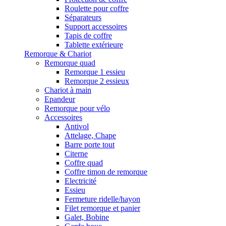
Roulette pour coffre
Séparateurs
Support accessoires
Tapis de coffre
Tablette extérieure
Remorque & Chariot
Remorque quad
Remorque 1 essieu
Remorque 2 essieux
Chariot à main
Epandeur
Remorque pour vélo
Accessoires
Antivol
Attelage, Chape
Barre porte tout
Citerne
Coffre quad
Coffre timon de remorque
Electricité
Essieu
Fermeture ridelle/hayon
Filet remorque et panier
Galet, Bobine