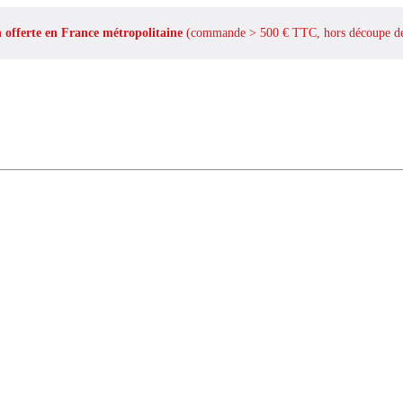
n offerte en France métropolitaine
(commande > 500 € TTC, hors découpe de