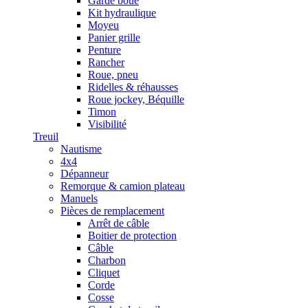
Garde boue
Kit hydraulique
Moyeu
Panier grille
Penture
Rancher
Roue, pneu
Ridelles & réhausses
Roue jockey, Béquille
Timon
Visibilité
Treuil
Nautisme
4x4
Dépanneur
Remorque & camion plateau
Manuels
Pièces de remplacement
Arrêt de câble
Boitier de protection
Câble
Charbon
Cliquet
Corde
Cosse