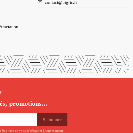
contact@bigfic.fr
étractation
r
és, promotions...
us êtes libre de vous désabonner à tout moment.