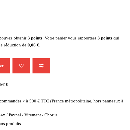
 pouvez obtenir
3
points
. Votre panier vous rapportera
3
points
qui
de réduction de
0,06 €
.
er
e M10.
es commandes > à 500 € TTC (France métropolitaine, hors panneaux à
4x / Paypal / Virement / Chorus
nos produits