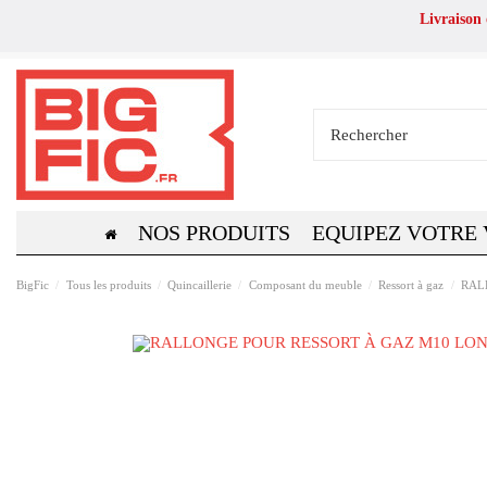
Livraison
NOS PRODUITS
EQUIPEZ VOTRE
BigFic
Tous les produits
Quincaillerie
Composant du meuble
Ressort à gaz
RAL