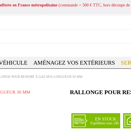
 offerte en France métropolitaine
(commande > 500 € TTC, hors découpe de 
 VÉHICULE
AMÉNAGEZ VOS EXTÉRIEURS
SER
LONGE POUR RESSORT À GAZ M10 LONGUEUR 30 MM
RALLONGE POUR RE
EN STOCK :
Expédition sous 24h