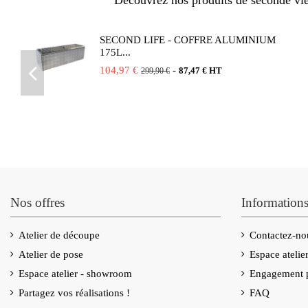
Découvrez nos produits de seconde vie 
SECOND LIFE - COFFRE ALUMINIUM
175L...
104,97 €
-
87,47 € HT
299,90 €
Nos offres
Information
Atelier de découpe
Contactez-no
Atelier de pose
Espace ateli
Espace atelier - showroom
Engagement p
Partagez vos réalisations !
FAQ