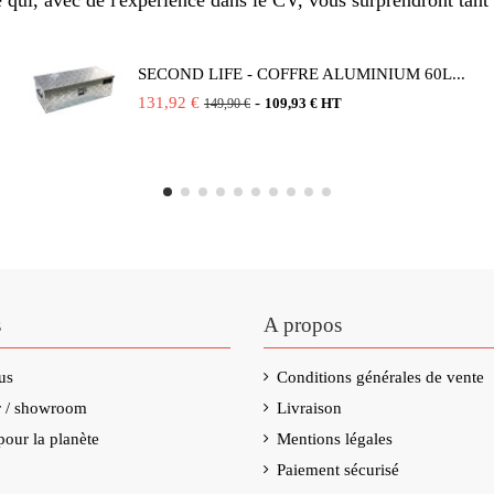
qui, avec de l'expérience dans le CV, vous surprendront tant 
SECOND LIFE - COFFRE ALUMINIUM 60L...
131,92 €
-
109,93 € HT
149,90 €
s
A propos
us
Conditions générales de vente
er / showroom
Livraison
our la planète
Mentions légales
Paiement sécurisé