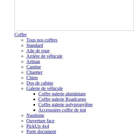
Coffre
Tous nos coffres
Standard
Aile de roue
Arrière de véhicule
Artisan
Cantine
Chantier
Chien
Dos de cabine
Galerie de véhicule
Coffre galerie aluminium
Coffre galerie Roadcargo
Coffre galerie polypropylène
Accessoires coffre de toit
Nautisme
Ouverture face
PickUp 4x4
Porte document