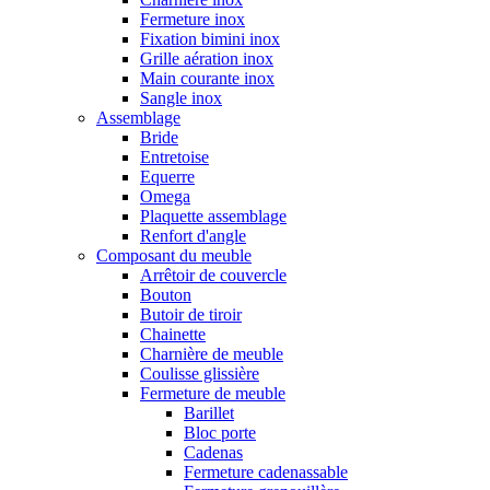
Fermeture inox
Fixation bimini inox
Grille aération inox
Main courante inox
Sangle inox
Assemblage
Bride
Entretoise
Equerre
Omega
Plaquette assemblage
Renfort d'angle
Composant du meuble
Arrêtoir de couvercle
Bouton
Butoir de tiroir
Chainette
Charnière de meuble
Coulisse glissière
Fermeture de meuble
Barillet
Bloc porte
Cadenas
Fermeture cadenassable