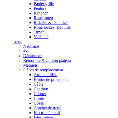
Panier grille
Penture
Rancher
Roue, pneu
Ridelles & réhausses
Roue jockey, Béquille
Timon
Visibilité
Treuil
Nautisme
4x4
Dépanneur
Remorque & camion plateau
Manuels
Pièces de remplacement
Arrêt de câble
Boitier de protection
Câble
Charbon
Cliquet
Corde
Cosse
Crochet de treuil
Electricité treuil
Interrupteur