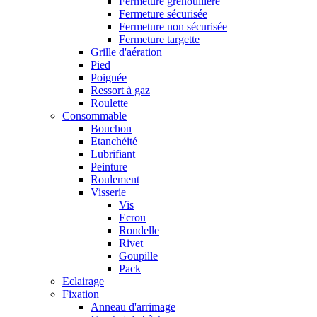
Fermeture grenouillère
Fermeture sécurisée
Fermeture non sécurisée
Fermeture targette
Grille d'aération
Pied
Poignée
Ressort à gaz
Roulette
Consommable
Bouchon
Etanchéité
Lubrifiant
Peinture
Roulement
Visserie
Vis
Ecrou
Rondelle
Rivet
Goupille
Pack
Eclairage
Fixation
Anneau d'arrimage