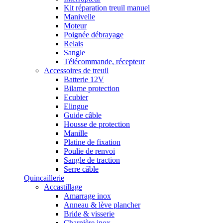
Kit réparation treuil manuel
Manivelle
Moteur
Poignée débrayage
Relais
Sangle
Télécommande, récepteur
Accessoires de treuil
Batterie 12V
Bilame protection
Ecubier
Elingue
Guide câble
Housse de protection
Manille
Platine de fixation
Poulie de renvoi
Sangle de traction
Serre câble
Quincaillerie
Accastillage
Amarrage inox
Anneau & lève plancher
Bride & visserie
Charnière inox