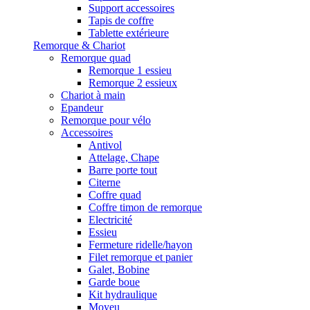
Support accessoires
Tapis de coffre
Tablette extérieure
Remorque & Chariot
Remorque quad
Remorque 1 essieu
Remorque 2 essieux
Chariot à main
Epandeur
Remorque pour vélo
Accessoires
Antivol
Attelage, Chape
Barre porte tout
Citerne
Coffre quad
Coffre timon de remorque
Electricité
Essieu
Fermeture ridelle/hayon
Filet remorque et panier
Galet, Bobine
Garde boue
Kit hydraulique
Moyeu