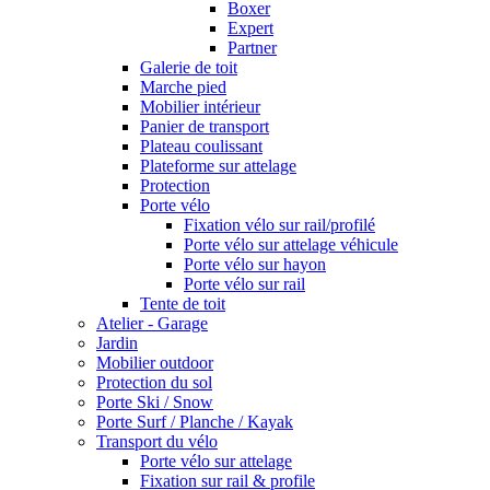
Boxer
Expert
Partner
Galerie de toit
Marche pied
Mobilier intérieur
Panier de transport
Plateau coulissant
Plateforme sur attelage
Protection
Porte vélo
Fixation vélo sur rail/profilé
Porte vélo sur attelage véhicule
Porte vélo sur hayon
Porte vélo sur rail
Tente de toit
Atelier - Garage
Jardin
Mobilier outdoor
Protection du sol
Porte Ski / Snow
Porte Surf / Planche / Kayak
Transport du vélo
Porte vélo sur attelage
Fixation sur rail & profile