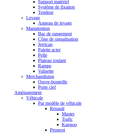
Support matériel
Système de fixation
Tendeur
Levage
Anneau de levage
Manutention
Bac de rangement
Cône de signalisation
Jerrican
Palette acier
Pelle
Plateau roulant
Rampe
Valisette
Merchandising
Ouvre-bouteille
Porte clef
Aménagement
Véhicule
Par modèle de véhicule
Renault
Master
Trafic
Kangoo
Peugeot