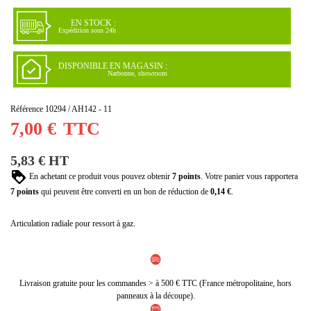
(1 avis)
EN STOCK :
Expédition sous 24h
DISPONIBLE EN MAGASIN :
Narbonne, showroom
Référence
10294 / AH142 - 11
7,00 €
TTC
5,83 € HT
En achetant ce produit vous pouvez obtenir
7
points
. Votre panier vous rapportera
7
points
qui peuvent être converti en un bon de réduction de
0,14 €
.
Articulation radiale pour ressort à gaz.
Livraison gratuite pour les commandes > à 500 € TTC (France métropolitaine, hors
panneaux à la découpe).