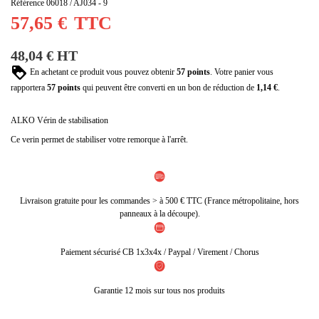
(27 avis)
Référence
06018 / AJ034 - 9
57,65 €
TTC
48,04 € HT
En achetant ce produit vous pouvez obtenir
57
points
. Votre panier vous
rapportera
57
points
qui peuvent être converti en un bon de réduction de
1,14 €
.
ALKO Vérin de stabilisation
Ce verin permet de stabiliser votre remorque à l'arrêt.
Livraison gratuite pour les commandes > à 500 € TTC (France métropolitaine, hors
panneaux à la découpe).
Paiement sécurisé CB 1x3x4x / Paypal / Virement / Chorus
Garantie 12 mois sur tous nos produits